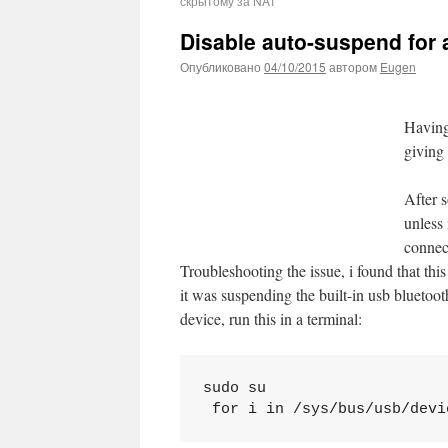
скрытому за NAT
Disable auto-suspend for 
Опубликовано
04/10/2015
автором
Eugen
Having
giving 
After 
unless 
connec
Troubleshooting the issue, i found that th
it was suspending the built-in usb bluetoo
device, run this in a terminal:
sudo su

 for i in /sys/bus/usb/devi