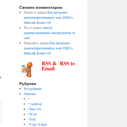
Свежие комментарии
Ehash1
к записи
Как настроить
демилитаризованную зону DMZ в
Mikrotik Router OS
Рол
к записи
Запуск
административных инструментов из
cmd
Николай
к записи
Как настроить
демилитаризованную зону DMZ в
Mikrotik Router OS
RSS & RSS to
Email
s
Рубрики
Без рубрики
Заметки
*
* Android
*Mac OS
*NAS
*Soft
*Unix,*Linux