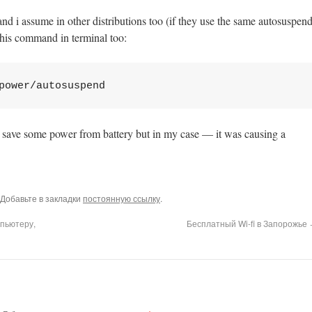
 and i assume in other distributions too (if they use the same autosuspen
this command in terminal too:
power/autosuspend
 save some power from battery but in my case — it was causing a
 Добавьте в закладки
постоянную ссылку
.
мпьютеру,
Бесплатный Wi-fi в Запорожье