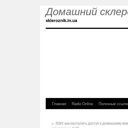
Домашний склер
skleroznik.in.ua
Главная
Radio Online
Полезные ссылк
←
SSH: как настроить доступ к домашнему ко