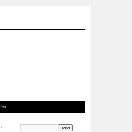
айта
→