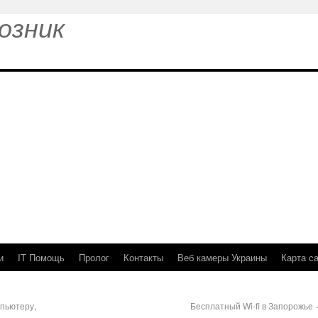
озник
и
IT Помощь
Пролог
Контакты
Веб камеры Украины
Карта с
мпьютеру,
Бесплатный Wi-fi в Запорожье