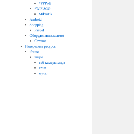
*PPPoE
*WiFi&3G
MikroTik
Android
Shopping
Paypal
Оборудование(железо)
Сетевое
Интересные ресурсы
iframe
видео
веб-камеры мира
клип
мульт