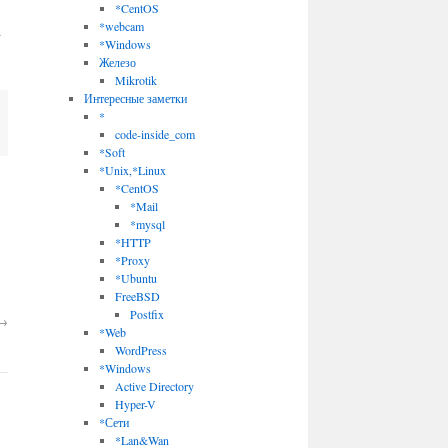
*CentOS
*webcam
d
*Windows
Железо
Mikrotik
Интересные заметки
*
code-inside_com
*Soft
*Unix,*Linux
*CentOS
*Mail
*mysql
*HTTP
*Proxy
*Ubuntu
FreeBSD
Postfix
→
*Web
WordPress
*Windows
Active Directory
Hyper-V
*Сети
*Lan&Wan