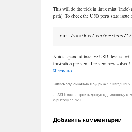
This will do the trick in linux mint (lmde)
path). To check the USB ports state issue 
cat /sys/bus/usb/devices/*/
Autosuspend of inactive USB devices will
frustration problem. Problem now solved!
This plugin created by
Alexei91
Источник
Запись опубликована в рубрике
*
,
*Unix,*Linux
.
←
SSH: как настроить доступ к домашнему ко
скрытому за NAT
Добавить комментарий