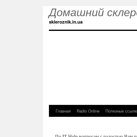
Домашний склер
skleroznik.in.ua
Главная
Radio Online
Полезные ссылк
По IT-Help вопросам с радостью Вам 