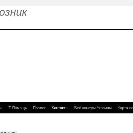
озник
и
IT Помощь
Пролог
Контакты
Веб камеры Украины
Карта с
поможеm.