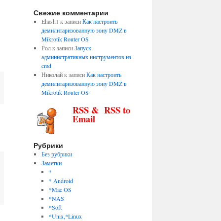
Свежие комментарии
Ehash1
к записи
Как настроить
демилитаризованную зону DMZ в
Mikrotik Router OS
Рол
к записи
Запуск
административных инструментов из
cmd
Николай
к записи
Как настроить
демилитаризованную зону DMZ в
Mikrotik Router OS
RSS & RSS to
Email
Рубрики
Без рубрики
Заметки
*
* Android
*Mac OS
*NAS
*Soft
*Unix,*Linux