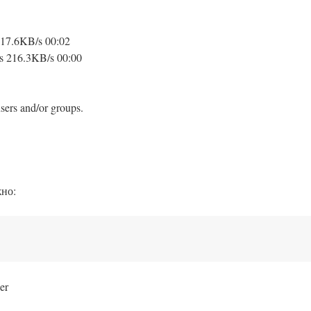
17.6KB/s 00:02
s 216.3KB/s 00:00
sers and/or groups.
но:
er