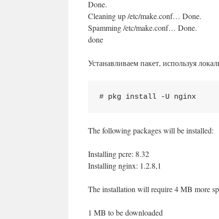
Done.
Cleaning up /etc/make.conf… Done.
Spamming /etc/make.conf… Done.
done
Устанавливаем пакет, используя лока
# pkg install -U nginx
The following packages will be installed:
Installing pcre: 8.32
Installing nginx: 1.2.8,1
The installation will require 4 MB more s
1 MB to be downloaded