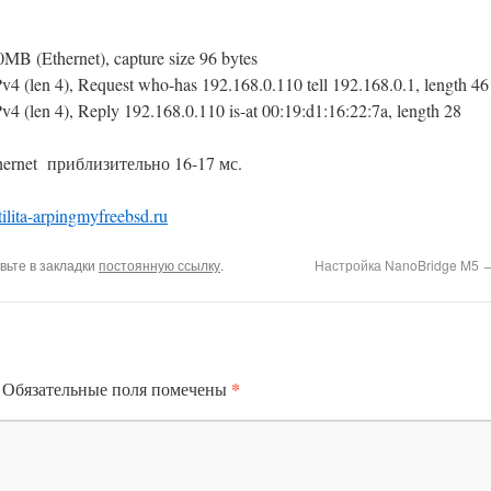
N10MB
(
Ethernet
)
, capture size 96 bytes
IPv4
(
len 4
)
, Request who-has 192.168.0.110 tell 192.168.0.1, length 46
IPv4
(
len 4
)
, Reply 192.168.0.110 is-at 00:19:d1:16:22:7a, length 28
hernet приблизительно 16-17 мс.
tilita-arpingmyfreebsd.ru
авьте в закладки
постоянную ссылку
.
Настройка NanoBridge M5
*
Обязательные поля помечены