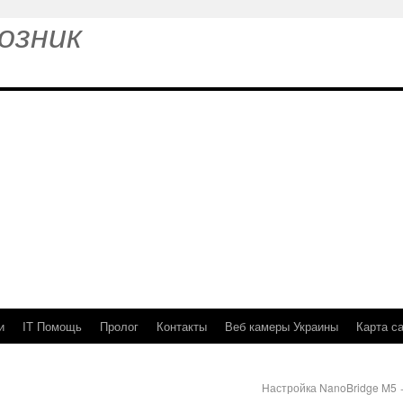
озник
и
IT Помощь
Пролог
Контакты
Веб камеры Украины
Карта с
Настройка NanoBridge M5