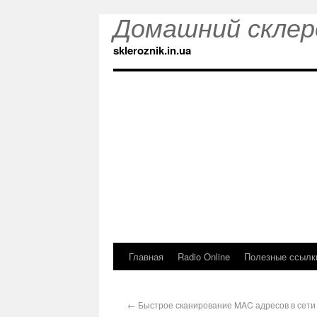
Домашний склер
skleroznik.in.ua
Главная
Radio Online
Полезные ссылк
←
Быстрое сканирование MAC адресов в сети