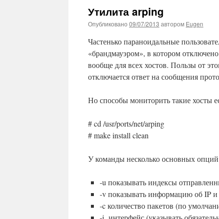
Утилита arping
Опубликовано
09/07/2013
автором
Eugen
Частенько параноидальные пользоват
«брандмауэром», в котором отключено 
вообще для всех хостов. Пользы от это
отключается ответ на сообщения проток
Но способы мониторить такие хосты ес
# cd /usr/ports/net/arping
# make install clean
У команды несколько основных опций
-u показывать индексы отправленны
-v показывать информацию об IP и
-c количество пакетов (по умолчан
-i интерфейс (указывать обязатель