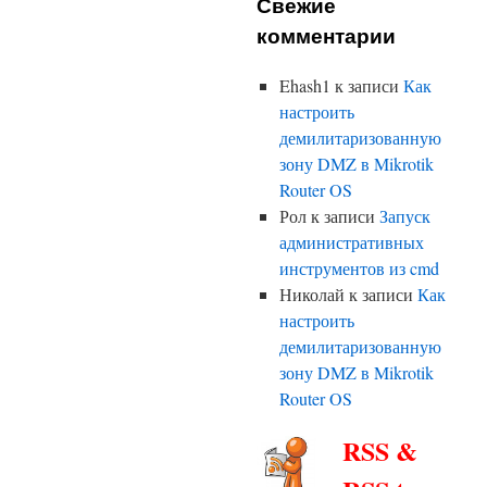
Свежие
комментарии
Ehash1
к записи
Как
настроить
демилитаризованную
зону DMZ в Mikrotik
Router OS
Рол
к записи
Запуск
административных
инструментов из cmd
Николай
к записи
Как
настроить
демилитаризованную
зону DMZ в Mikrotik
Router OS
RSS &