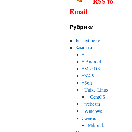
RSS to
Email
Рубрики
Без рубрики
Заметки
*
* Android
*Mac OS
*NAS
*Soft
*Unix,*Linux
*CentOS
*webcam
*Windows
Железо
Mikrotik