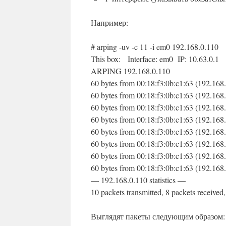
Например:
# arping -uv -c 11 -i em0 192.168.0.110
This box: Interface: em0 IP: 10.63.0.1
ARPING 192.168.0.110
60 bytes from 00:18:f3:0b:c1:63
(
192.168
60 bytes from 00:18:f3:0b:c1:63
(
192.168
60 bytes from 00:18:f3:0b:c1:63
(
192.168
60 bytes from 00:18:f3:0b:c1:63
(
192.168
60 bytes from 00:18:f3:0b:c1:63
(
192.168
60 bytes from 00:18:f3:0b:c1:63
(
192.168
60 bytes from 00:18:f3:0b:c1:63
(
192.168
60 bytes from 00:18:f3:0b:c1:63
(
192.168
— 192.168.0.110 statistics —
10 packets transmitted, 8 packets received
Выглядят пакеты следующим образом: