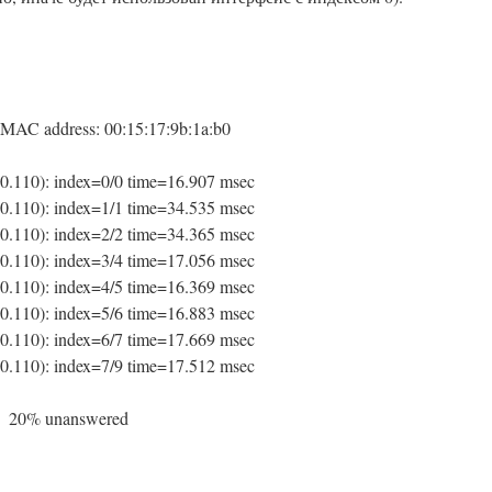
 MAC address: 00:15:17:9b:1a:b0
.0.110
)
: index=0/0 time=16.907 msec
.0.110
)
: index=1/1 time=34.535 msec
.0.110
)
: index=2/2 time=34.365 msec
.0.110
)
: index=3/4 time=17.056 msec
.0.110
)
: index=4/5 time=16.369 msec
.0.110
)
: index=5/6 time=16.883 msec
.0.110
)
: index=6/7 time=17.669 msec
.0.110
)
: index=7/9 time=17.512 msec
, 20
%
unanswered