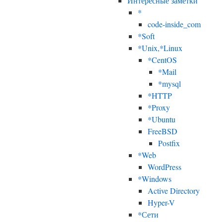
Интересные заметки
*
code-inside_com
*Soft
*Unix,*Linux
*CentOS
*Mail
*mysql
*HTTP
*Proxy
*Ubuntu
FreeBSD
Postfix
*Web
WordPress
*Windows
Active Directory
Hyper-V
*Сети