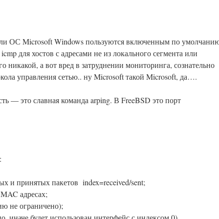
ели ОС Microsoft Windows пользуются включенным по умолчани
icmp для хостов с адресами не из локального сегмента или
го никакой, а вот вред в затруднении мониторинга, сознательно
ола управления сетью.. ну Microsoft такой Microsoft, да….
ть — это славная команда arping. В FreeBSD это порт
:
х и принятых пакетов index=received/sent;
 MAC адресах;
ию не ограничено);
но, иначе будет использован интерфейс с индексом 0).