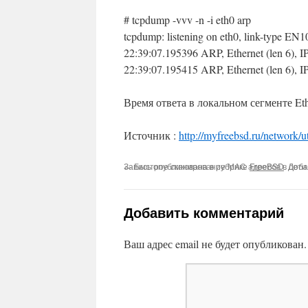
# tcpdump -vvv -n -i eth0 arp
This plugin created by
Alexei91
tcpdump: listening on eth0, link-type E
22:39:07.195396 ARP, Ethernet
(
len 6
)
, 
22:39:07.195415 ARP, Ethernet
(
len 6
)
, 
Время ответа в локальном сегменте Et
Источник :
http://myfreebsd.ru/network/u
Запись опубликована в рубрике
←
Быстрое сканирование MAC адресов в сети
FreeBSD
. Доб
Добавить комментарий
Ваш адрес email не будет опубликован.