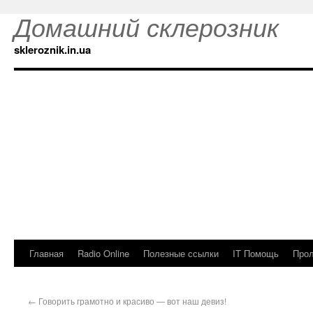
Домашний склерозник
skleroznik.in.ua
Главная
Radio Online
Полезные ссылки
IT Помощь
Прол
←
Говорить грамотно и красиво — вот наш девиз!