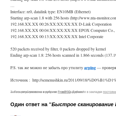
…
Interface: re0, datalink type: EN10MB (Ethernet)
Starting arp-scan 1.8 with 256 hosts (http://www.nta-monitor.com
192.168.XX.XX 00:26:XX:XX:XX:XX D-Link Corporation
192.168.XX.XX 00:04:XX:XX:XX:XX EPOX Computer Co., 
192.168.XX.XX 00:13:XX:XX:XX:XX Intel Corporate
520 packets received by filter, 0 packets dropped by kernel
Ending arp-scan 1.8: 256 hosts scanned in 1.866 seconds (137.19
arping
P.S. так же можно не забыть про утилиту
— проверя
Источник : http://semenushkin.ru/2011/09/
Запись опубликована в рубрике
←
Говорить грамотно и красиво — вот наш девиз!
FreeBSD
. Добавьте в закладки
постоян
Один ответ на “
Быстрое сканирование 