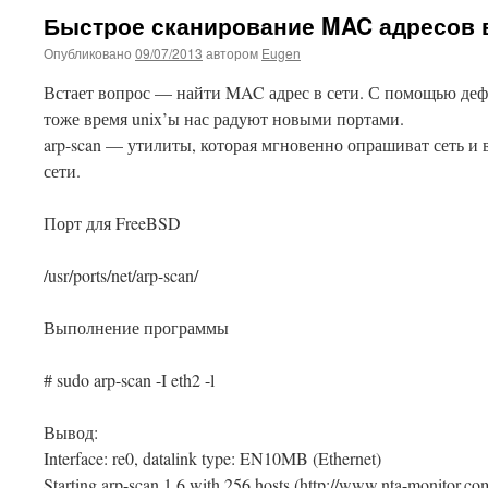
Быстрое сканирование MAC адресов в
Опубликовано
09/07/2013
автором
Eugen
Встает вопрос — найти MAC адрес в сети. С помощью деф
тоже время unix’ы нас радуют новыми портами.
arp-scan — утилиты, которая мгновенно опрашиват сеть и
сети.
Порт для FreeBSD
/
usr
/
ports
/
net
/
arp-scan
/
Выполнение программы
#
sudo
arp-scan
-I
eth2
-l
Вывод:
Interface: re0, datalink type: EN10MB (Ethernet)
Starting arp-scan 1.6 with 256 hosts (http://www.nta-monitor.com