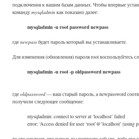
подключения к вашим базам данных. Чтобы впервые уста
команду
mysqladmin
как показано далее:
mysqladmin -u root password newpass
где
newpass
будет пароль который вы устанавливаете.
Для изменения (обновления) пароля root воспользуйтесь 
mysqladmin -u root -p oldpassword newpass
где
oldpassword
— ваш старый пароль, а newpassword соотв
получили следующее сообщение:
mysqladmin: connect to server at ‘localhost’ failed
error: ‘Access denied for user ‘root’@’localhost’ (using
то это означает, что пароль вы попросту забыли, либо его