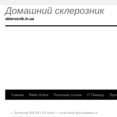
Домашний склерозник
skleroznik.in.ua
Главная
Radio Online
Полезные ссылки
IT Помощь
Прол
←
Samsung GALAXY S4 zoom — сочетание фотокамеры и