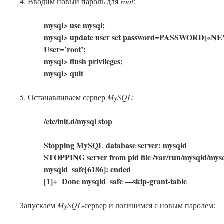
4. Вводим новый пароль для
root
:
mysql> use mysql;
mysql> update user set password=PASSWORD(
User=’root’;
mysql> flush privileges;
mysql> quit
5. Останавливаем сервер
MySQL
:
/etc/init.d/mysql stop
Stopping MySQL database server: mysqld
STOPPING server from pid file /var/run/mysqld/mys
mysqld_safe[6186]: ended
[1]+ Done mysqld_safe —skip-grant-table
Запускаем
MySQL
-сервер и логинимся с новым паролем: