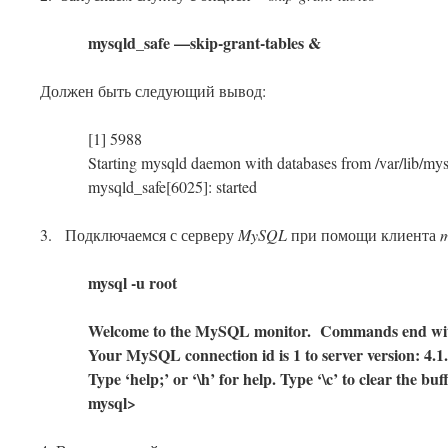
mysqld_safe —skip-grant-tables &
Должен быть следующий вывод:
[1] 5988
Starting mysqld daemon with databases from /var/lib/mys
mysqld_safe[6025]: started
3. Подключаемся с серверу
MySQL
при помощи клиента
m
mysql -u root
Welcome to the MySQL monitor. Commands end with
Your MySQL connection id is 1 to server version: 4.
Type ‘help;’ or ‘\h’ for help. Type ‘\c’ to clear the buff
mysql>