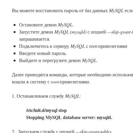
Вы можете восстановить пароль от баз данных
MySQL
если
Остановите демон
MySQL
.
Запустите демон
MySQL (mysqld)
с опцией
—skip-grant-t
запрашивается.
Подключитесь к серверу
MySQL
c root-привелегиями
Введите новый пароль.
Выйдите и перегрузите демон
MySQL
.
Далее приводятся команды, которые необходимо использова
вошли в систему с
root
-привелегиями.
1. Останавливаем службу
MySQL
:
/etc/init.d/mysql stop
Stopping MySQL database server: mysqld.
2. Запускаем службу с опцией
—skip-grant-tables