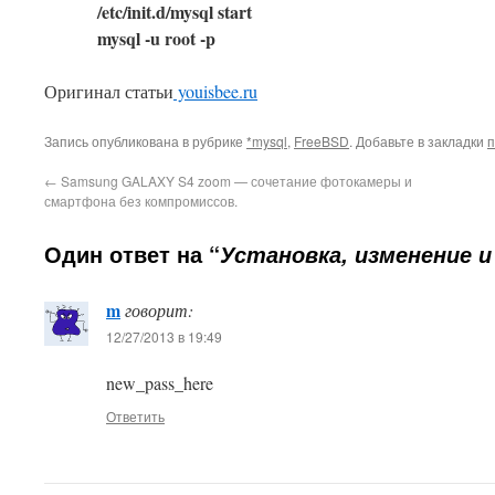
/etc/init.d/mysql start
mysql -u root -p
Оригинал статьи
youisbee.ru
Запись опубликована в рубрике
*mysql
,
FreeBSD
. Добавьте в закладки
п
←
Samsung GALAXY S4 zoom — сочетание фотокамеры и
смартфона без компромиссов.
Один ответ на “
Установка, изменение и
m
говорит:
This plugin created by
Alexei91
12/27/2013 в 19:49
new_pass_here
Ответить