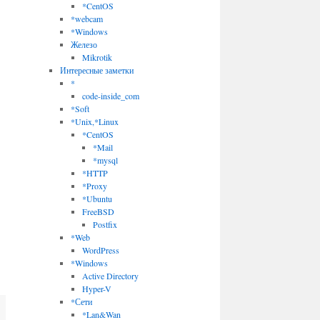
*CentOS
*webcam
*Windows
Железо
Mikrotik
Интересные заметки
*
code-inside_com
*Soft
*Unix,*Linux
*CentOS
*Mail
*mysql
*HTTP
*Proxy
*Ubuntu
FreeBSD
Postfix
*Web
WordPress
*Windows
Active Directory
Hyper-V
*Сети
*Lan&Wan