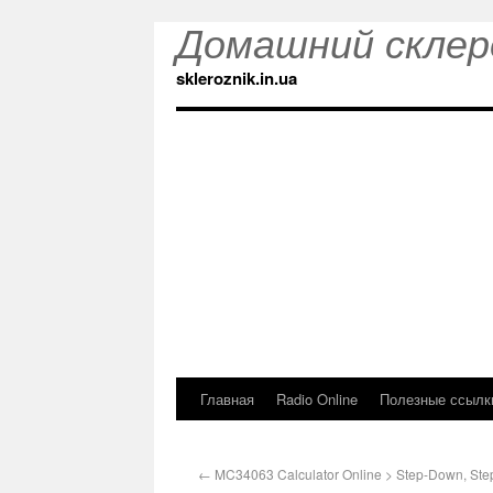
Домашний склер
skleroznik.in.ua
Главная
Radio Online
Полезные ссылк
←
MC34063 Calculator Online > Step-Down, Step