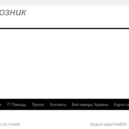
озник
и
IT Помощь
Пролог
Контакты
Веб камеры Украины
Карта с
-Up, Inverter
Модули ядра FreeBSD