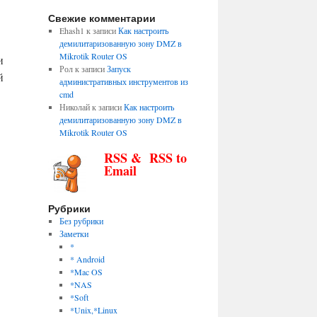
Свежие комментарии
Ehash1
к записи
Как настроить
демилитаризованную зону DMZ в
Mikrotik Router OS
и
Рол
к записи
Запуск
й
административных инструментов из
cmd
Николай
к записи
Как настроить
демилитаризованную зону DMZ в
Mikrotik Router OS
RSS & RSS to
Email
Рубрики
Без рубрики
Заметки
*
* Android
*Mac OS
*NAS
*Soft
*Unix,*Linux