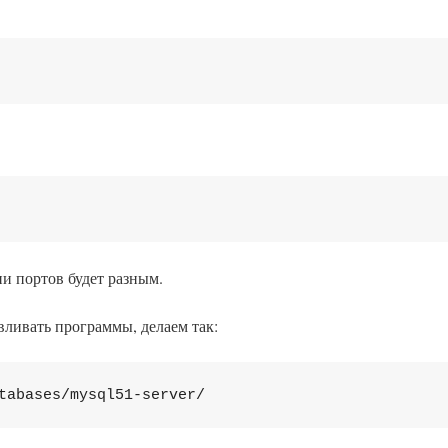
и портов будет разным.
ливать программы, делаем так:
tabases/mysql51-server/