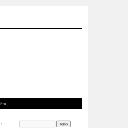
айта
→