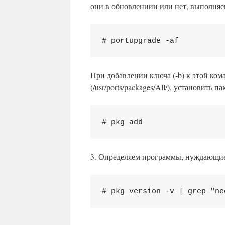
они в обновлениии или нет, выполняе
# portupgrade -af
При добавлении ключа (-b) к этой ком
(/usr/ports/packages/All/), установить 
# pkg_add
3. Определяем программы, нуждающие
# pkg_version -v | grep "ne