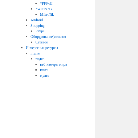
*PPPoE
*WiFi&3G
MikroTik
Android
Shopping
Paypal
Оборудование(железо)
Сетевое
Интересные ресурсы
iframe
видео
веб-камеры мира
клип
мульт