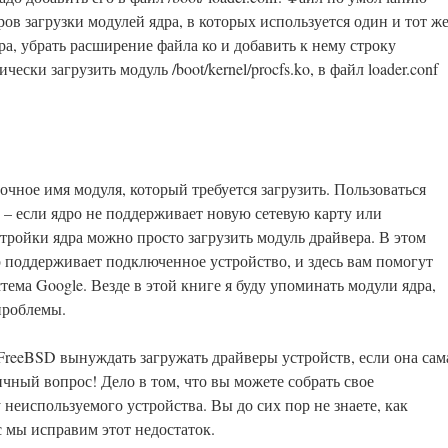
ов загрузки модулей ядра, в которых используется один и тот ж
ра, убрать расширение файла ко и добавить к нему строку
ски загрузить модуль /boot/kernel/procfs.ko, в файл loader.conf
очное имя модуля, который требуется загрузить. Пользоваться
 – если ядро не поддерживает новую сетевую карту или
стройки ядра можно просто загрузить модуль драйвера. В этом
р поддерживает подключенное устройство, и здесь вам помогут
тема Google. Везде в этой книге я буду упоминать модули ядра,
проблемы.
FreeBSD вынуждать загружать драйверы устройств, если она сам
ичный вопрос! Дело в том, что вы можете собрать свое
 неиспользуемого устройства. Вы до сих пор не знаете, как
с мы исправим этот недостаток.