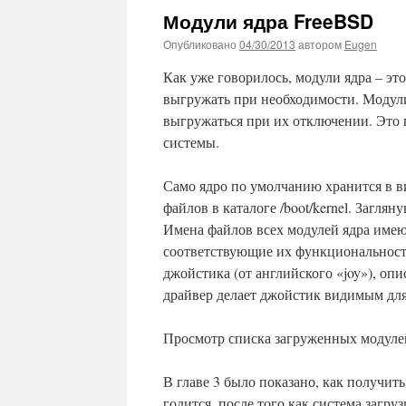
Модули ядра FreeBSD
Опубликовано
04/30/2013
автором
Eugen
Как уже говорилось, модули ядра – эт
выгружать при необходимости. Модули
выгружаться при их отключении. Это 
системы.
Само ядро по умолчанию хранится в вид
файлов в каталоге /boot/kernel. Заглян
Имена файлов всех модулей ядра имею
соответствующие их функциональности.
джойстика (от английского «joy»), опи
драйвер делает джойстик видимым для
Просмотр списка загруженных модуле
В главе 3 было показано, как получит
годится, после того как система загр