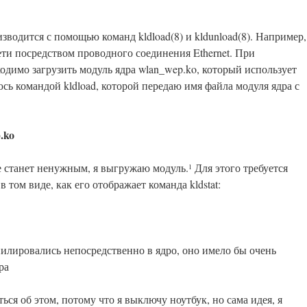
зводится с помощью команд kldload(8) и kldunload(8). Например,
ти посредством проводного соединения Ethernet. При
димо загрузить модуль ядра wlan_wep.ko, который использует
ь командой kldload, которой передаю имя файла модуля ядра с
.ko
 станет ненужным, я выгружаю модуль.
Для этого требуется
1
в том виде, как его отображает команда kldstat:
лировались непосредственно в ядро, оно имело бы очень
ра
ться об этом, потому что я выключу ноутбук, но сама идея, я