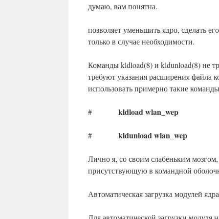
думаю, вам понятна.
позволяет уменьшить ядро, сделать ег
только в случае необходимости.
Команды kldload(8) и kldunload(8) не 
требуют указания расширения файла к
использовать примерно такие команды
kldload wlan_wep
#
kldunload wlan_wep
#
Лично я, со своим слабеньким мозгом
присутствующую в командной оболочк
Автоматическая загрузка модулей ядра
Для автоматической загрузки модуля на