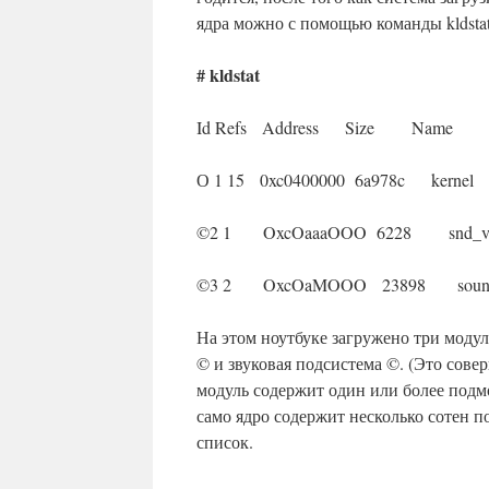
ядра можно с помощью команды kldstat
# kldstat
Id Refs Address Size Name
О 1 15 0xc0400000 6a978c kernel
©2 1 OxcOaaaOOO 6228 snd_via
©3 2 OxcOaMOOO 23898 sound
На этом ноутбуке загружено три модул
© и звуковая подсистема ©. (Это сове
модуль содержит один или более подмо
само ядро содержит несколько сотен 
список.