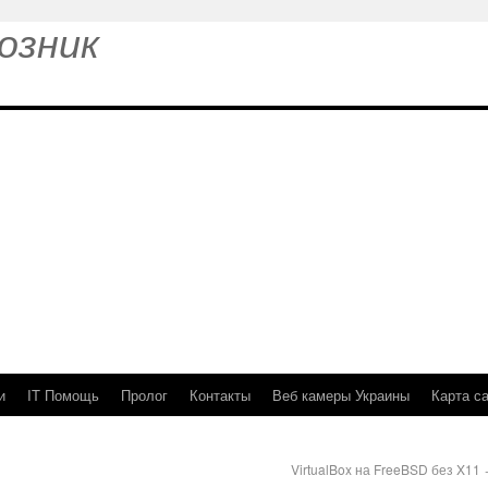
озник
и
IT Помощь
Пролог
Контакты
Веб камеры Украины
Карта с
VirtualBox на FreeBSD без X11