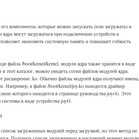
о его компоненты, которые можно запускать (или загружать) и
 ядра могут загружаться при подключении устройств и
позволяет экономить системную память и повышает гибкость
е файла /boot/kernel/kernel, модули ядра также хранятся в виде
ув в этот каталог, можно увидеть сотни файлов модулей ядра.
т расширение .ko. Обычно файлы модулей ядра получают имена
 Например, в файле /boot/kernel/joy.ko находится драйвер
сание которого находится в странице руководства joy(4). Этот
 системы в виде устройства joyO.
й
ь список загруженных модулей перед загрузкой, но этот метод не
узится. Получить список загруженных в настоящий момент модул