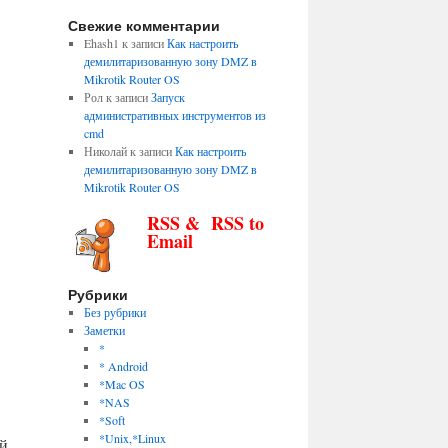
Свежие комментарии
Ehash1
к записи
Как настроить
демилитаризованную зону DMZ в
Mikrotik Router OS
Рол
к записи
Запуск
административных инструментов из
cmd
Николай
к записи
Как настроить
демилитаризованную зону DMZ в
Mikrotik Router OS
RSS & RSS to
Email
,
Рубрики
Без рубрики
Заметки
*
* Android
*Mac OS
*NAS
*Soft
*Unix,*Linux
ей