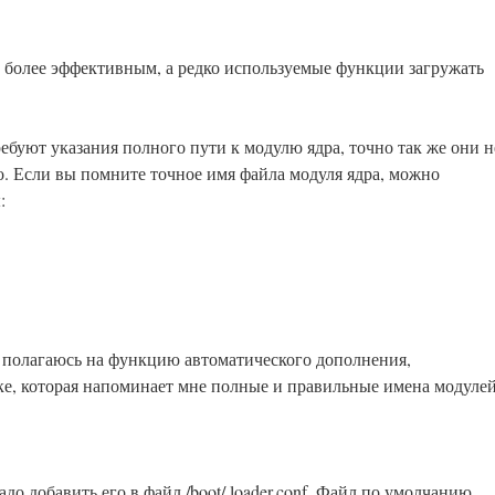
о более эффективным, а редко используемые функции загружать
требуют указания полного пути к модулю ядра, точно так же они н
о. Если вы помните точное имя файла модуля ядра, можно
:
, полагаюсь на функцию автоматического дополнения,
е, которая напоминает мне полные и правильные имена модулей
до добавить его в файл /boot/ loader.conf. Файл по умолчанию