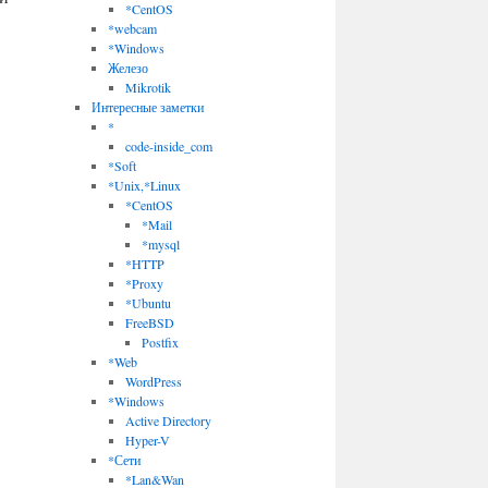
*CentOS
*webcam
*Windows
Железо
Mikrotik
Интересные заметки
*
code-inside_com
*Soft
*Unix,*Linux
*CentOS
*Mail
*mysql
*HTTP
*Proxy
*Ubuntu
FreeBSD
Postfix
*Web
WordPress
*Windows
Active Directory
Hyper-V
*Сети
*Lan&Wan