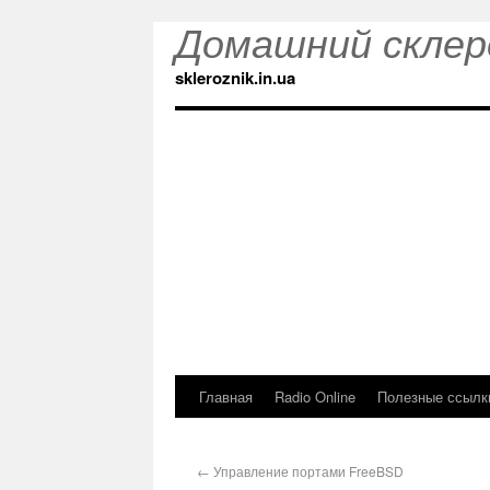
Домашний склер
skleroznik.in.ua
Главная
Radio Online
Полезные ссылк
←
Управление портами FreeBSD