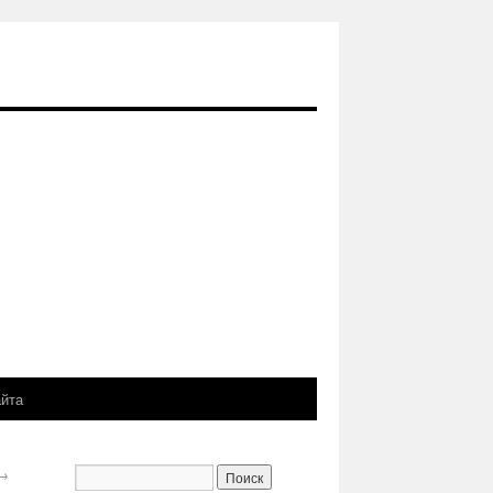
айта
→