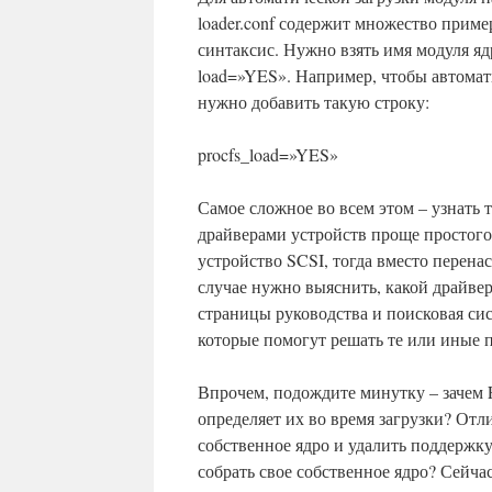
loader.conf содержит множество пример
синтаксис. Нужно взять имя модуля яд
load=»YES». Например, чтобы автоматиче
нужно добавить такую строку:
procfs_load=»YES»
Самое сложное во всем этом – узнать т
драйверами устройств проще простого
устройство SCSI, тогда вместо перена
случае нужно выяснить, какой драйве
страницы руководства и поисковая сис
которые помогут решать те или иные 
Впрочем, подождите минутку – зачем 
определяет их во время загрузки? Отл
собственное ядро и удалить поддержку
собрать свое собственное ядро? Сейча
This plugin created by
Alexei91