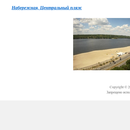
Набережная, Центральный пляж
Copyright © 
Запрещено испо