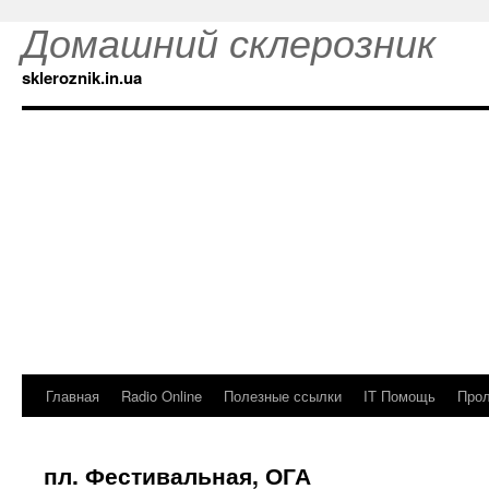
Домашний склерозник
skleroznik.in.ua
Главная
Radio Online
Полезные ссылки
IT Помощь
Прол
пл. Фестивальная, ОГА