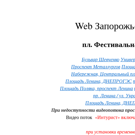
Web Запорожье
пл. Фестивальн
Бульвар Шевченко
Универ
Проспект Металлургов
Площа
Набережная, Центральный п
Площадь Ленина, ДНЕПРОГЭС
Площадь Поляка, проспект Ленина
пр. Ленина / ул. Укр
Площадь Ленина, ДНЕ
При недоступности видеопотока прос
Видео поток
«
Интурист» включ
при установки временн