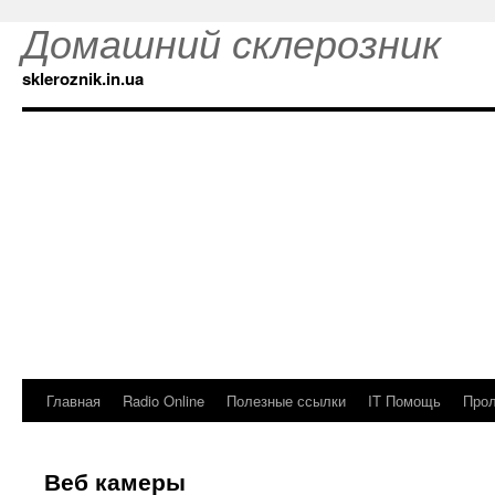
Домашний склерозник
skleroznik.in.ua
Главная
Radio Online
Полезные ссылки
IT Помощь
Прол
Веб камеры