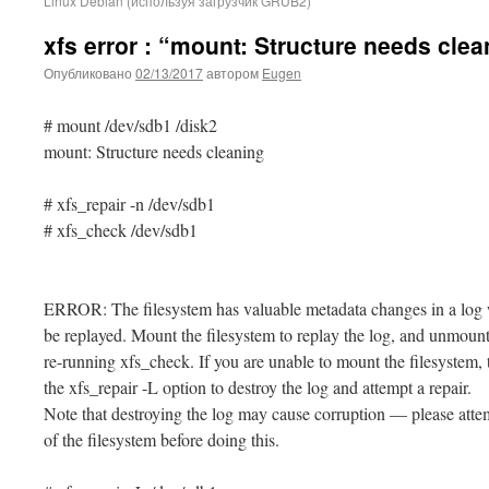
Linux Debian (используя загрузчик GRUB2)
xfs error : “mount: Structure needs clea
Опубликовано
02/13/2017
автором
Eugen
# mount /dev/sdb1 /disk2
mount: Structure needs cleaning
# xfs_repair -n /dev/sdb1
# xfs_check /dev/sdb1
ERROR: The filesystem has valuable metadata changes in a log 
be replayed. Mount the filesystem to replay the log, and unmount 
re-running xfs_check. If you are unable to mount the filesystem, 
the xfs_repair -L option to destroy the log and attempt a repair.
Note that destroying the log may cause corruption — please att
of the filesystem before doing this.