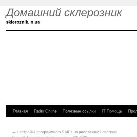
Домашний склерозник
skleroznik.in.ua
Главная
Radio Online
Полезные ссылки
IT Помощь
Прол
←
Настройка программного RAID1 на работающей системе