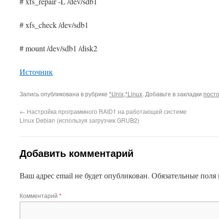
# xfs_repair -L /dev/sdb1
# xfs_check /dev/sdb1
# mount /dev/sdb1 /disk2
This plugin created by
Alexei91
Источник
Запись опубликована в рубрике
*Unix,*Linux
. Добавьте в закладки
пост
←
Настройка программного RAID1 на работающей системе
Linux Debian (используя загрузчик GRUB2)
Добавить комментарий
Ваш адрес email не будет опубликован.
Обязательные поля
Комментарий
*