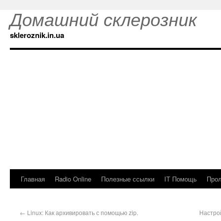
Домашний склерозник
skleroznik.in.ua
Главная
Radio Online
Полезные ссылки
IT Помощь
Прол
←
Linux: Как архивировать с помощью zip.
Настро