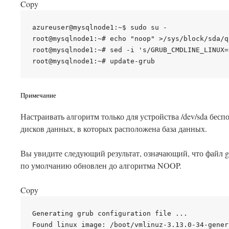
Copy
azureuser@mysqlnode1:~$ sudo su -

root@mysqlnode1:~# echo "noop" >/sys/block/sda/q
root@mysqlnode1:~# sed -i 's/GRUB_CMDLINE_LINUX=
Примечание
Настраивать алгоритм только для устройства /dev/sda бесп
дисков данных, в которых расположена база данных.
Вы увидите следующий результат, означающий, что файл g
по умолчанию обновлен до алгоритма NOOP.
Copy
Generating grub configuration file ...

Found linux image: /boot/vmlinuz-3.13.0-34-generi