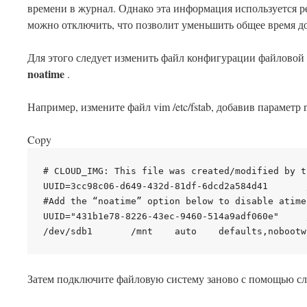
времени в журнал. Однако эта информация используется 
можно отключить, что позволит уменьшить общее время до
Для этого следует изменить файл конфигурации файловой с
noatime
.
Например, измените файл vim /etc/fstab, добавив параметр 
Copy
# CLOUD_IMG: This file was created/modified by t
UUID=3cc98c06-d649-432d-81df-6dcd2a584d41       
#Add the “noatime” option below to disable atime 
UUID="431b1e78-8226-43ec-9460-514a9adf060e"     
Затем подключите файловую систему заново с помощью с