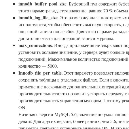
innodb_buffer_pool_size
. Буферный пул содержит буфе
этого параметра задается значение, равное 70 % объема
innodb_log_file_size
. Это размер журнала повторяемых
используются, чтобы обеспечить высокую скорость, на
операций записи после сбоя. Для этого параметра задае
достаточно места для операций записи журнала.
max_connections
. Иногда приложения не закрывают п
установить большее значение, у сервера будет больше 
подключений. Максимальное количество подключений 
количество — 5000.
Innodb_file_per_table
. Этот параметр позволяет вклю
сохранять таблицы в отдельных файлах. Если включить
применение нескольких дополнительных операций адм
производительности это позволит ускорить передачу т
производительность управления мусором. Поэтому рек
ON.
Начиная с версии MySQL 5.6, значение по умолчанию 
делать. Для других версий, более ранних, чем 5.6, зн
параметра требуется установить значение ON. И это не