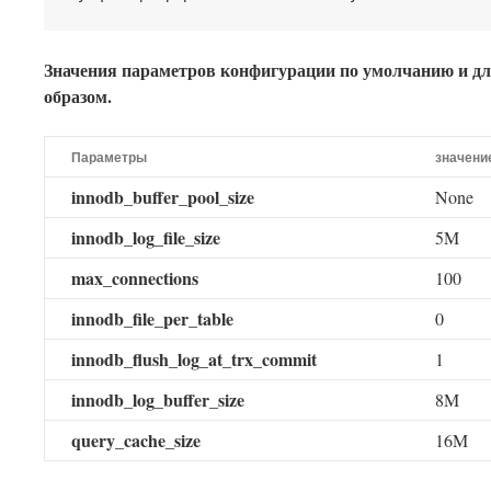
Значения параметров конфигурации по умолчанию и д
образом.
Параметры
значени
innodb_buffer_pool_size
None
innodb_log_file_size
5M
max_connections
100
innodb_file_per_table
0
innodb_flush_log_at_trx_commit
1
innodb_log_buffer_size
8M
query_cache_size
16M