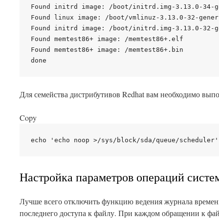
Found initrd image: /boot/initrd.img-3.13.0-34-ge
Found linux image: /boot/vmlinuz-3.13.0-32-generi
Found initrd image: /boot/initrd.img-3.13.0-32-ge
Found memtest86+ image: /memtest86+.elf

Found memtest86+ image: /memtest86+.bin

Для семейства дистрибутивов Redhat вам необходимо вып
Copy
Настройка параметров операций систе
Лучше всего отключить функцию ведения журнала времени
последнего доступа к файлу. При каждом обращении к фай