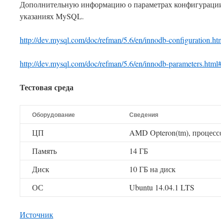
Дополнительную информацию о параметрах конфигурации
указаниях MySQL.
http://dev.mysql.com/doc/refman/5.6/en/innodb-configuration.ht
http://dev.mysql.com/doc/refman/5.6/en/innodb-parameters.htm
Тестовая среда
Оборудование
Сведения
ЦП
AMD Opteron(tm), процессо
Память
14 ГБ
Диск
10 ГБ на диск
ОС
Ubuntu 14.04.1 LTS
This plugin created by
Alexei91
Источник