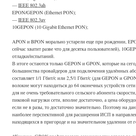
—
IEEE 802.3ah
EPON/GEPON (Ethernet PON);
—
IEEE 802.3av
10GEPON (10 Gigabit Ethernet PON);
APON и BPON морально устарели еще при рождении, EPO
сейчас хватит разве что для десятка пользователей), 10GE
отладки/испытаний.
В итоге остаются только GEPON и GPON, которые на сего
большинства провайдеров для подключения удалённых абон
составляет 1/1 Гбит/с или 2,5/1 Гбит/с (для GEPON и GPON
волокне могут находиться до 64 оконечных устройств сети
для не очень требовательного сельского абонента скорос
пиковой нагрузки сети, вполне достаточно, а цена оборудо
если не в разы, то достаточно значительно. Поэтому на 
наиболее перспективной для расширения ИСП в направле
находящихся в пригороде и на значительном удалении от г