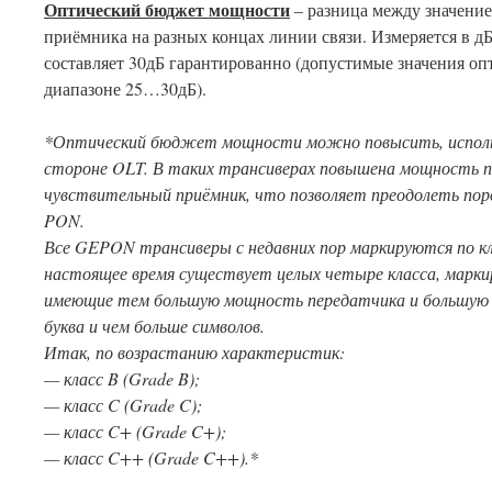
Оптический бюджет мощности
– разница между значение
приёмника на разных концах линии связи. Измеряется в 
составляет 30дБ гарантированно (допустимые значения оп
диапазоне 25…30дБ).
*Оптический бюджет мощности можно повысить, исполь
стороне
OLT
. В таких трансиверах повышена мощность п
чувствительный приёмник, что позволяет преодолеть по
PON
.
Все
GEPON
трансиверы с недавних пор маркируются по кл
настоящее время существует целых четыре класса, марки
имеющие тем большую мощность передатчика и большую 
буква и чем больше символов.
Итак, по возрастанию характеристик:
— класс
B
(
Grade
B
);
—
класс
C (Grade C);
—
класс
C+ (Grade C+);
— класс
C
++ (
Grade
C
++).*