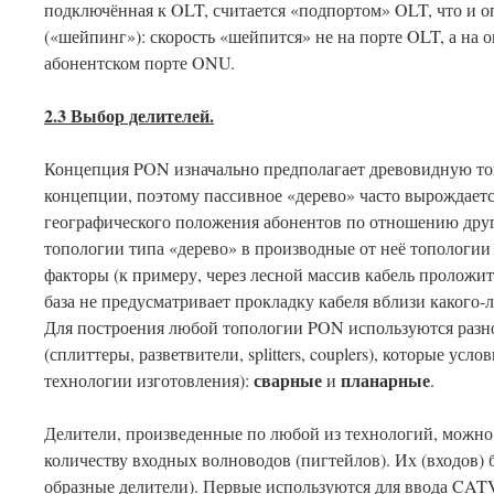
подключённая к OLT, считается «подпортом» OLT, что и о
(«шейпинг»): скорость «шейпится» не на порте OLT, а н
абонентском порте ONU.
2.3 Выбор делителей.
Концепция PON изначально предполагает древовидную топ
концепции, поэтому пассивное «дерево» часто вырождаетс
географического положения абонентов по отношению друг
топологии типа «дерево» в производные от неё топологии
факторы (к примеру, через лесной массив кабель проложит
база не предусматривает прокладку кабеля вблизи какого-л
Для построения любой топологии PON используются разн
(сплиттеры, разветвители, splitters, couplers), которые ус
сварные
планарные
технологии изготовления):
и
.
Делители, произведенные по любой из технологий, можно
количеству входных волноводов (пигтейлов). Их (входов) б
образные делители). Первые используются для ввода CATV