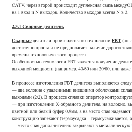
CATV, через второй происходит дуплексная связь междуO
на 1 вход и N выходов. Количество выходов всегда N ≥ 2.
2.3.1 Сварные делители.
Сварные
FBT
делители производятся по технологии
(англ
достаточно проста и не предполагает наличие дорогостоя
времени технологического процесса.
Особенностью технологии FBT является получение делите
выходной мощности (например, 40/60 или 20/80, или даже
В процессе изготовления FBT делителя выполняется след
— два волокна с удаленными внешними оболочками сплавл
выходами (2/2). В процессе сплавки оператор контролируе
— при изготовлении Х-образного делителя, на волокно, вы
цветной или белый буфер 0,9мм, а на место спая надевают
конструкцию запекают (термоусадка – термоусаживается, б
— место спая дополнительно закрывают в металлическую 