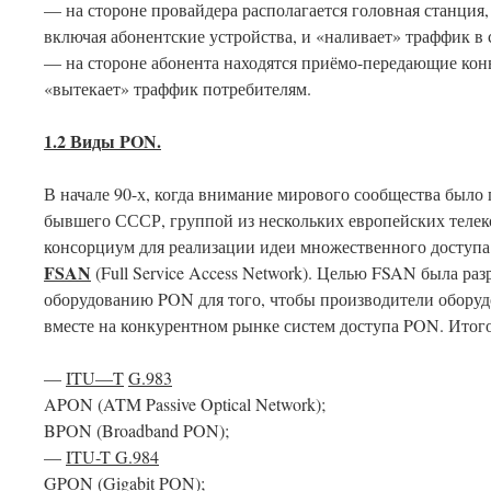
— на стороне провайдера располагается головная станция,
включая абонентские устройства, и «наливает» траффик в с
— на стороне абонента находятся приёмо-передающие конв
«вытекает» траффик потребителям.
1.2 Виды
PON
.
В начале 90-х, когда внимание мирового сообщества было
бывшего СССР, группой из нескольких европейских теле
консорциум для реализации идеи множественного доступа
FSAN
(Full Service Access Network). Целью FSAN была ра
оборудованию PON для того, чтобы производители оборуд
вместе на конкурентном рынке систем доступа PON. Итог
—
ITU
—
T
G
.983
APON (ATM Passive Optical Network);
BPON (Broadband PON);
—
ITU-T G.984
GPON (Gigabit PON);