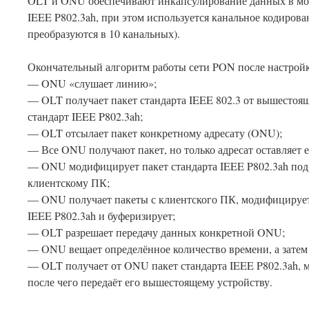
OLT и ONU обеспечивают инкапсулирование данных в мод
IEEE P802.3ah, при этом используется канальное кодирова
преобразуются в 10 канальных).
Окончательный алгоритм работы сети PON после настрой
— ONU «слушает линию»;
— OLT получает пакет стандарта IEEE 802.3 от вышестоящ
стандарт IEEE P802.3ah;
— OLT отсылает пакет конкретному адресату (ONU);
— Все ONU получают пакет, но только адресат оставляет е
— ONU модифицирует пакет стандарта IEEE P802.3ah под с
клиентскому ПК;
— ONU получает пакеты с клиентского ПК, модифицирует и
IEEE P802.3ah и буферизирует;
— OLT разрешает передачу данных конкретной ONU;
— ONU вещает определённое количество времени, а затем
— OLT получает от ONU пакет стандарта IEEE P802.3ah, м
после чего передаёт его вышестоящему устройству.