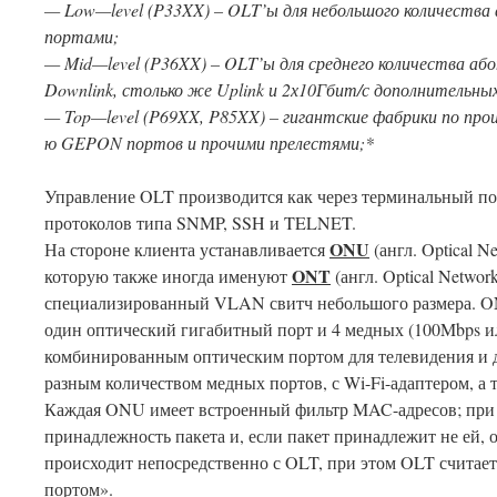
—
Low
—
level
(
P
33
XX
) –
OLT
’ы для небольшого количества 
портами;
—
Mid
—
level
(
P
36
XX
) –
OLT
’ы для среднего количества а
Downlink
, столько же
Uplink
и 2х10Гбит/с дополнительны
—
Top
—
level
(
P
69
XX
,
P
85
XX
) – гигантские фабрики по пр
ю
GEPON
портов и прочими прелестями;*
Управление OLT производится как через терминальный по
протоколов типа SNMP, SSH и TELNET.
ONU
На стороне клиента устанавливается
(англ. Optical N
ONT
которую также иногда именуют
(англ. Optical Netwo
специализированный VLAN свитч небольшого размера. O
один оптический гигабитный порт и 4 медных (100Mbps и
комбинированным оптическим портом для телевидения и да
разным количеством медных портов, с Wi-Fi-адаптером, 
Каждая ONU имеет встроенный фильтр MAC-адресов; при
принадлежность пакета и, если пакет принадлежит не ей,
происходит непосредственно с OLT, при этом OLT счита
портом».