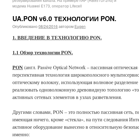
резервирования канала. На примере hAP (RB951Ui-2nd) и
модема Huawei E173, оператор Lifecell
UA.PON v6.0 ТЕХНОЛОГИИ PON.
Опубликовано
08/24/2016
автором
Eugen
1. ВВЕДЕНИЕ В ТЕХНОЛОГИЮ
PON
.
1.1 Обзор технологии
PON
.
PON
(англ. Passive Optical Network – пассивная оптическа
перспективная технология широкополосного мультисерви
оптическому волокну, использующая волновое разделение
реализовать одноволоконную древовидную топологию «то
активных сетевых элементов в узлах разветвления.
Другими словами, PON – это полностью пассивная сеть, п
имеющая ничего, кроме «стекла», на пути следования Инте
активное оборудование вынесено в относительную безопасн
именно: