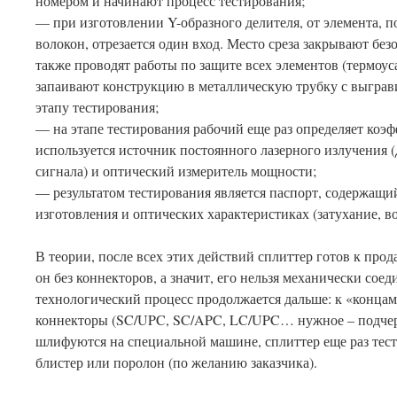
номером и начинают процесс тестирования;
— при изготовлении Y-образного делителя, от элемента, п
волокон, отрезается один вход. Место среза закрывают бе
также проводят работы по защите всех элементов (термоуса
запаивают конструкцию в металлическую трубку с выгра
этапу тестирования;
— на этапе тестирования рабочий еще раз определяет коэф
используется источник постоянного лазерного излучения 
сигнала) и оптический измеритель мощности;
— результатом тестирования является паспорт, содержащ
изготовления и оптических характеристиках (затухание, во
В теории, после всех этих действий сплиттер готов к прод
он без коннекторов, а значит, его нельзя механически соед
технологический процесс продолжается дальше: к «конца
коннекторы (SC/UPC, SC/APC, LC/UPC… нужное – подчерк
шлифуются на специальной машине, сплиттер еще раз тест
блистер или поролон (по желанию заказчика).