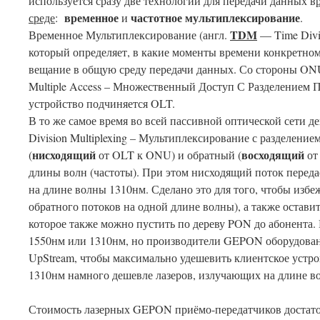
используется сразу две технологии для передачи данных в
временное
частотное мультиплексирование
среде
:
и
.
TDM
Временное Мультиплексирование (англ.
— Time Divis
который определяет, в какие моменты времени конкретно
вещание в общую среду передачи данных. Со стороны ON
Multiple Access – Множественный Доступ С Разделением П
устройство подчиняется OLT.
В то же самое время во всей пассивной оптической сети д
Division Multiplexing – Мультиплексирование с разделение
нисходящий
восходящий
(
от OLT к ONU) и обратный (
от
длины волн (частоты). При этом нисходящий поток переда
на длине волны 1310нм. Сделано это для того, чтобы избе
обратного потоков на одной длине волны), а также остави
которое также можно пустить по дереву PON до абонента
1550нм или 1310нм, но производители GEPON оборудован
UpStream, чтобы максимально удешевить клиентское устро
1310нм намного дешевле лазеров, излучающих на длине в
Стоимость лазерных GEPON приёмо-передатчиков достаточ