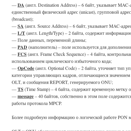
DA
—
(англ. Destination Address) – 6 байт, указывает MAC
единственный физический адрес (unicast), групповой адрес
(broadcast);
SA
—
(англ. Source Address) – 6 байт, указывает MAC-адре
L/T
—
(англ. Length/Type) – 2 байта, содержит информацию
— Поле данных, переменной длины;
PAD
—
(наполнитель) – поле используется для дополнени
FCS
—
(англ. Frame Check Sequence) – 4 байта, контрольн
использованием циклического избыточного кода;
O
p
C
ode
—
(англ. Optional Code) – 2 байта, уточняет тип
категории управляющих кадров, отличающиеся значением 
OLT, и сообщения REPORT, генерируемого ONU;
TS
—
(Time Stamp) – 4 байта, содержит временную метку 
message
—
– 40 байтов, собственно в этом поле содержит
работы протокола MPCP.
Более подробную информацию о логической работе PON 