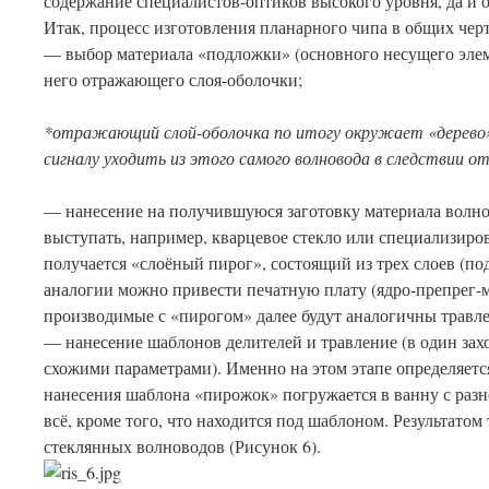
содержание специалистов-оптиков высокого уровня, да и 
Итак, процесс изготовления планарного чипа в общих чер
— выбор материала «подложки» (основного несущего элем
него отражающего слоя-оболочки;
*отражающий слой-оболочка по итогу окружает «дерево»
сигналу уходить из этого самого волновода в следствии 
— нанесение на получившуюся заготовку материала волно
выступать, например, кварцевое стекло или специализиров
получается «слоёный пирог», состоящий из трех слоев (по
аналогии можно привести печатную плату (ядро-препрег-м
производимые с «пирогом» далее будут аналогичны травле
— нанесение шаблонов делителей и травление (в один захо
схожими параметрами). Именно на этом этапе определяетс
нанесения шаблона «пирожок» погружается в ванну с раз
всё, кроме того, что находится под шаблоном. Результато
стеклянных волноводов (Рисунок 6).