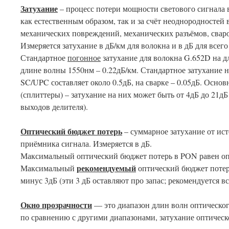
Затухание
– процесс потери мощности светового сигнала в
как естественным образом, так и за счёт неоднородностей 
механических повреждений, механических разъёмов, свар
Измеряется затухание в дБ/км для волокна и в дБ для всего
Стандартное
погонное
затухание для волокна G.652D на д
длине волны 1550нм – 0.22дБ/км. Стандартное затухание
SC/UPC составляет около 0.5дБ, на сварке – 0.05дБ. Основ
(сплиттеры) – затухание на них может быть от 4дБ до 21дБ
выходов делителя).
Оптический бюджет потерь
– суммарное затухание от ист
приёмника сигнала. Измеряется в дБ.
Максимальный оптический бюджет потерь в PON равен о
рекомендуемый
Максимальный
оптический бюджет поте
минус 3дБ (эти 3 дБ оставляют про запас; рекомендуется 
Окно прозрачности
— это диапазон длин волн оптическог
по сравнению с другими диапазонами, затухание оптическо