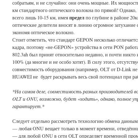
собратьям, и не случайно: они очень мощные. Их мощности
км стандартного оптического волокна по прямой! Однако,
предел
всего лишь 10-15 км, имея
по глубине в районе 20км
оптические делители вносят в линию огромное затухание с
экономя оптическое волокно.
Стоит отметить, что стандарт GEPON несколько отличается
кадра, поэтому «не-GEPON» устройства в сети PON работа
802.3ah был принят относительно недавно, и почти никто 
100% (да многие и не особо хотят). В силу этого, отсутст
совместимость оборудования (например, OLT от D-Link не
HUAWEI не будет раскрывать весь свой потенциал при р
*На самом деле, совместимость разных производителей 
OLT
и
ONU
, возможно, будет «ходить», однако, полное у
гарантирует.*
Следует отдельно рассмотреть технологию обмена данны
— любая ONU вещает только в момент времени, отведённ
— для любой ONU в сети OLT определяет временной пром