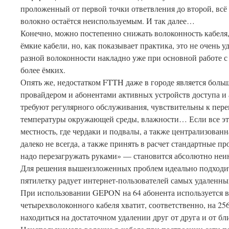
проложенный от первой точки ответвления до второй, всё
волокно остаётся неиспользуемым. И так далее…
Конечно, можно постепенно снижать волоконность кабеля,
ёмкие кабели, но, как показывает практика, это не очень 
разной волоконности накладно уже при основной работе с
более ёмких.
Опять же, недостатком FTTH даже в городе является бол
провайдером и абонентами активных устройств доступа и 
требуют регулярного обслуживания, чувствительны к пере
температуры окружающей среды, влажности… Если все эти
местность, где чердаки и подвалы, а также централизован
далеко не всегда, а также принять в расчет стандартные п
надо перезагружать руками» — становится абсолютно неинт
Для решения вышеизложенных проблем идеально подходи
пятилетку радует интернет-пользователей самых удаленны
При использовании GEPON на 64 абонента используется в
четырехволоконного кабеля хватит, соответственно, на 25
находиться на достаточном удалении друг от друга и от б