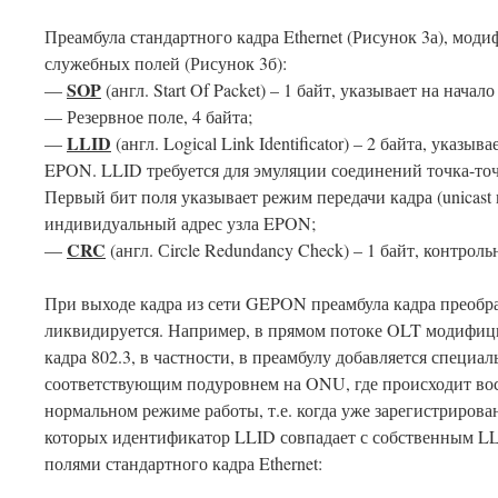
Преамбула стандартного кадра Ethernet (Рисунок 3а), мод
служебных полей (Рисунок 3б):
SOP
—
(англ. Start Of Packet) – 1 байт, указывает на начало
— Резервное поле, 4 байта;
LLID
—
(англ. Logical Link Identificator) – 2 байта, ука
EPON. LLID требуется для эмуляции соединений точка-точ
Первый бит поля указывает режим передачи кадра (unicast 
индивидуальный адрес узла EPON;
CRC
—
(англ. Сircle Redundancy Check) – 1 байт, контроль
При выходе кадра из сети GEPON преамбула кадра преобра
ликвидируется. Например, в прямом потоке OLT модифиц
кадра 802.3, в частности, в преамбулу добавляется специал
соответствующим подуровнем на ONU, где происходит во
нормальном режиме работы, т.е. когда уже зарегистрирован
которых идентификатор LLID совпадает с собственным LL
полями стандартного кадра Ethernet: