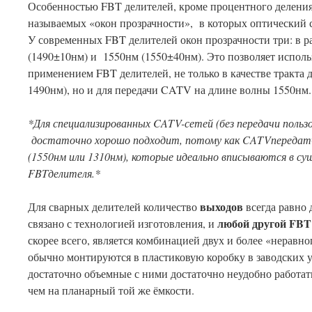
Особенностью FBT делителей, кроме процентного деления,
называемых «окон прозрачности», в которых оптический 
У современных FBT делителей окон прозрачности три: в р
(1490±10нм) и 1550нм (1550±40нм). Это позволяет исполь
применением FBT делителей, не только в качестве тракта
1490нм), но и для передачи CATV на длине волны 1550нм.
*Для специализированных
CATV
-сетей (без передачи поль
достаточно хорошо подходит, потому как
CATV
передат
(1550нм или 1310нм), которые идеально вписываются в с
FBT
делителя.*
выходов
Для сварных делителей количество
всегда равно 
любой другой
FBT
связано с технологией изготовления, и
скорее всего, является комбинацией двух и более «неравн
обычно монтируются в пластиковую коробку в заводских у
достаточно объемные с ними достаточно неудобно работать
чем на планарный той же ёмкости.