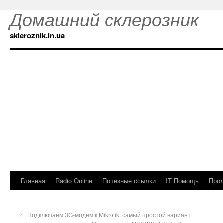
Домашний склерозник
skleroznik.in.ua
Главная
Radio Online
Полезные ссылки
IT Помощь
Прол
←
Подключаем 3G-модем к Mikrotik: самый простой вариант