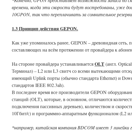
*Конечно,
GPON
представляет возможности запаса по ск
времени, когда эти скорости будут востребованы, уже д
10
GPON
, так что переплачивать за сомнительное резерв
1.3 Принцип действия
GEPON
.
Как уже упоминалось ранее, GEPON – древовидная сеть, 
составляющих на всём протяжении от провайдера к абонен
OLT
На стороне провайдера устанавливается
(англ. Optic
Терминал) – L2 или L3 свитч со всеми вытекающими отс
имеющий Uplink порты (обычно стандарта Ethernet) и Dow
стандартов IEEE 802.3ah).
В последнее время все производители GEPON оборудова
станций (OLT), которые, в основном, отличаются количес
подключения пассивных деревьев), количеством и скорост
10Гбит/с) и программно-аппаратным функционалом (L2 ил
*например, китайская компания
BDCOM
имеет 3 линейки 