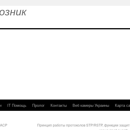
озник
и
IT Помощь
Пролог
Контакты
Веб камеры Украины
Карта с
LACP
Принцип работы протоколов STP/RSTP, функции защи