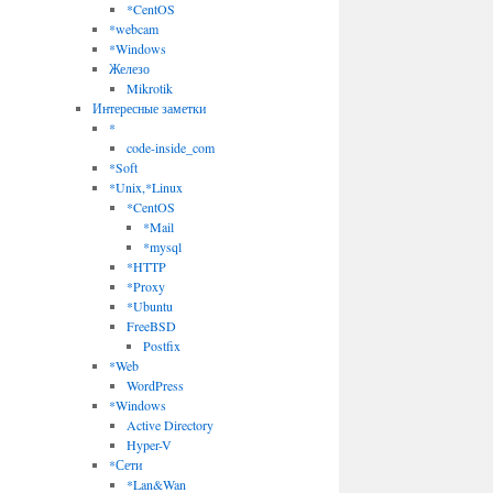
*CentOS
*webcam
*Windows
Железо
Mikrotik
Интересные заметки
*
code-inside_com
*Soft
*Unix,*Linux
*CentOS
*Mail
*mysql
*HTTP
*Proxy
*Ubuntu
FreeBSD
Postfix
*Web
WordPress
*Windows
Active Directory
Hyper-V
*Сети
*Lan&Wan