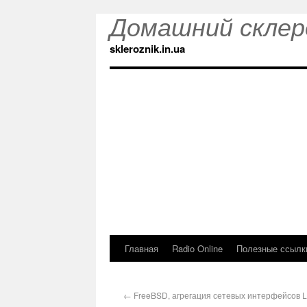
Домашний склер
skleroznik.in.ua
Главная
Radio Online
Полезные ссылк
←
FreeBSD, агрегация сетевых интерфейсов 