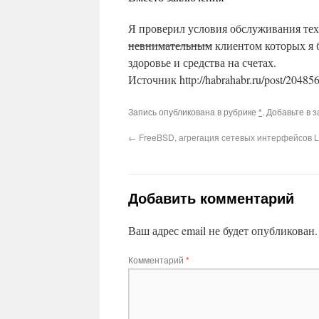
Я проверил условия обслуживания те
невнимательным
клиентом которых я 
здоровье и средства на счетах.
This plugin created by
Alexei91
Источник http://habrahabr.ru/post/204856
Запись опубликована в рубрике
*
. Добавьте в 
←
FreeBSD, агрегация сетевых интерфейсов 
Добавить комментарий
Ваш адрес email не будет опубликован.
Комментарий
*