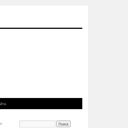
айта
ты