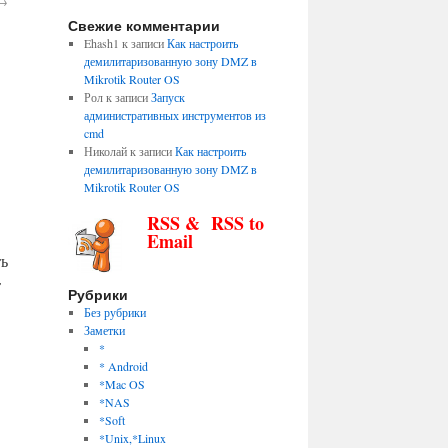
→
Свежие комментарии
Ehash1
к записи
Как настроить
демилитаризованную зону DMZ в
Mikrotik Router OS
Рол
к записи
Запуск
административных инструментов из
cmd
Николай
к записи
Как настроить
демилитаризованную зону DMZ в
Mikrotik Router OS
RSS & RSS to
Email
ть
т
Рубрики
Без рубрики
Заметки
*
* Android
*Mac OS
*NAS
*Soft
*Unix,*Linux