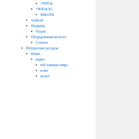
*PPPoE
*WiFi&3G
MikroTik
Android
Shopping
Paypal
Оборудование(железо)
Сетевое
Интересные ресурсы
iframe
видео
веб-камеры мира
клип
мульт