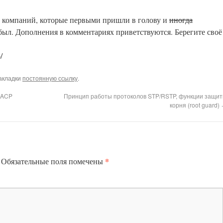
х компаний, которые первыми пришли в голову и
иногда
был. Дополнения в комментариях приветствуются. Берегите своё
/
закладки
постоянную ссылку
.
LACP
Принцип работы протоколов STP/RSTP, функции защи
корня (root guard)
*
Обязательные поля помечены