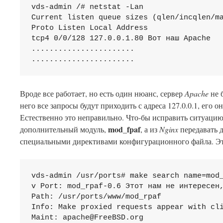
vds-admin /# netstat -Lan

Current listen queue sizes (qlen/incqlen/ma
Proto Listen Local Address

tcp4 0/0/128 127.0.0.1.80 Вот наш Apache

.......................

Вроде все работает, но есть один нюанс, сервер
Apache
не б
него все запросы будут приходить с адреса 127.0.0.1, его о
Естественно это неправильно. Что-бы исправить ситуацию
mod_fpaf
дополнительный модуль,
, а из
Nginx
передавать 
специальными директивами конфигурационного файла. Эт
vds-admin /usr/ports# make search name=mod_
v Port: mod_rpaf-0.6 Этот нам не интересен,
Path: /usr/ports/www/mod_rpaf

Info: Make proxied requests appear with cli
Maint: 
apache@FreeBSD.org