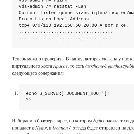
vds-admin /# nginx

vds-admin /# netstat -Lan

Current listen queue sizes (qlen/incqlen/ma
Proto Listen Local Address

tcp4 0/0/128 192.168.50.20.80 А вот и он.

...................................

Теперь можно проверить. В папку, которая указана у нас к
виртуального хоста
Apache
, то есть
/usr/home/nginxhost/publ
следующего содержания:
echo
$_SERVER
[
'DOCUMENT_ROOT'
]
?>
Набираем в браузере адрес, на котором
Nginx
ожидает соед
попадает к
Nginx
, в
location /
, оттуда будет отправлен на
Ap