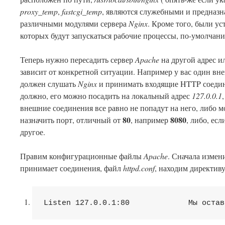
proxy_temp
,
fastcgi_temp
, являются служебными и предназ
различными модулями сервера
Nginx
. Кроме того, были у
которых будут запускаться рабочие процессы, по-умолчан
Теперь нужно пересадить сервер
Apache
на другой адрес ил
зависит от конкретной ситуации. Например у вас один вне
должен слушать
Nginx
и принимать входящие HTTP соедин
должно, его можно посадить на локальный адрес
127.0.0.1
внешние соединения все равно не попадут на него, либо 
80
8080
назначить порт, отличный от
, например
, либо, есл
другое.
Правим конфигурационные файлы
Apache
. Сначала измен
принимает соединения, файл
httpd.conf
, находим директив
Listen
 127.0.0.1:
80
             Мы остав