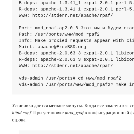
B-deps: apache-1.3.41_1 expat-2.0.1 perl-5.
R-deps: apache-1.3.41_1 expat-2.0.1 perl-5.
WWW: http://stderr.net/apache/rpaf/

Port: mod_rpaf-ap2-0.6 Этот мы и будем став
Path: /usr/ports/www/mod_rpaf2

Info: Make proxied requests appear with cli
Maint: 
apache@FreeBSD.org
B-deps: apache-2.0.63_3 expat-2.0.1 libicon
R-deps: apache-2.0.63_3 expat-2.0.1 libicon
WWW: http://stderr.net/apache/rpaf/

vds-admin /usr/ports# cd www/mod_rpaf2

Установка длится меньше минуты. Когда все закончится, 
httpd.conf
. При установке
mod_rpaf
в конфигурационный фа
строка: