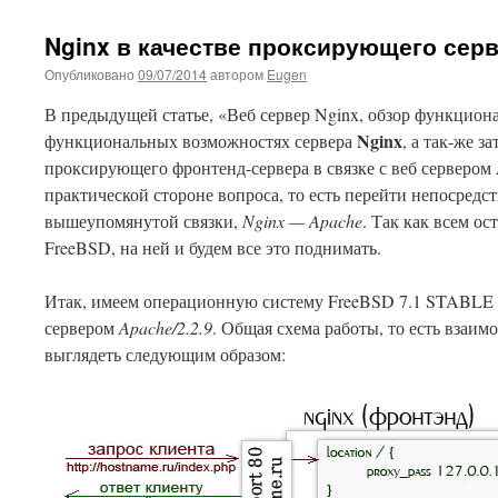
Nginx в качестве проксирующего сер
Опубликовано
09/07/2014
автором
Eugen
В предыдущей статье, «Веб сервер Nginx, обзор функцион
Nginx
функциональных возможностях сервера
, а так-же з
проксирующего фронтенд-сервера в связке с веб сервером
практической стороне вопроса, то есть перейти непосредс
вышеупомянутой связки,
Nginx — Apache
. Так как всем о
FreeBSD, на ней и будем все это поднимать.
Итак, имеем операционную систему FreeBSD 7.1 STABLE 
сервером
Apache/2.2.9
. Общая схема работы, то есть взаим
выглядеть следующим образом: