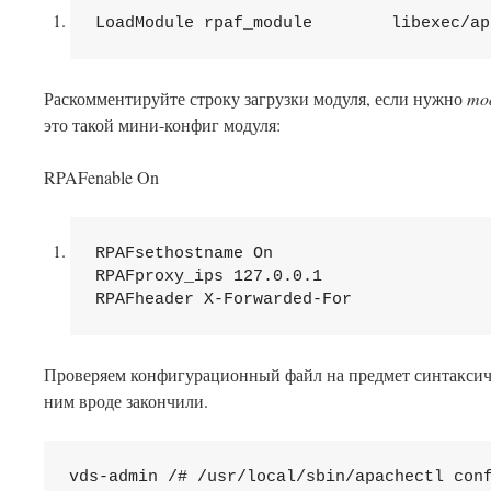
LoadModule
 rpaf_module        libexec/ap
Раскомментируйте строку загрузки модуля, если нужно
mo
это такой мини-конфиг модуля:
RPAFenable
On
RPAFsethostname 
RPAFproxy_ips 127.0.0.1

RPAFheader X-Forwarded-For
Проверяем конфигурационный файл на предмет синтакси
ним вроде закончили.
vds-admin /# /usr/local/sbin/apachectl conf