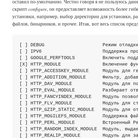
оставил по-умолчанию. Честно говоря я не пользуюсь да
скрипт
configure
, он предоставляет возможность более гиб
установки, например, выбор директории для установки, 
файлов, бинарников, и прочее. Итак, вот весь список пре
[ ] DEBUG                     Режим отладки
[ ] IPV6                      Поддержка про
[ ] GOOGLE_PERFTOOLS          Включить подд
[X] HTTP_MODULE               Включение фун
[ ] HTTP_ACCESSKEY_MODULE     Модуль для ге
[ ] HTTP_ADDITION_MODULE      Фильтр, добав
[ ] HTTP_DAV_MODULE           Модуль для по
[ ] HTTP_EVAL_MODULE          Разбирает отв
[ ] HTTP_FANCYINDEX_MODULE    Модуль позвол
[ ] HTTP_FLV_MODULE           Модуль для ст
[ ] HTTP_GZIP_STATIC_MODULE   Модуль для от
[ ] HTTP_MOGILEFS_MODULE      Поддержка фай
[ ] HTTP_PERL_MODULE          Встроенный Pe
[ ] HTTP_RANDOM_INDEX_MODULE  Модуль, выдае
[ ] HTTP_REALIP_MODULE        Модуль для за