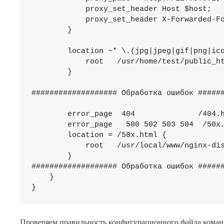
            proxy_set_header Host $host;   
            proxy_set_header X-Forwarded-Fo
        }

        location ~* \.(jpg|jpeg|gif|png|ico
            root   /usr/home/test/public_ht
        }

################### Обработка ошибок ######
        error_page  404              /404.h
        error_page   500 502 503 504  /50x.
        location = /50x.html {

            root   /usr/local/www/nginx-dis
        }

################### Обработка ошибок ######
    }

Проверяем правильность конфигурационного файла кома