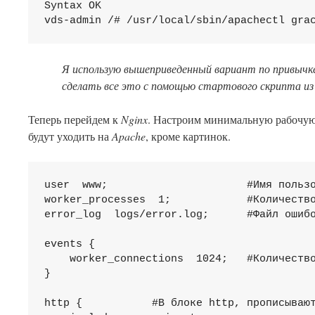
Syntax OK

Я использую вышеприведенный вариант по привычк
сделать все это с помощью стартового скрипта и
Теперь перейдем к
Nginx
. Настроим минимальную рабочую
будут уходить на
Apache
, кроме картинок.
user  www;                      #Имя пользо
worker_processes  1;            #Количество
error_log  logs/error.log;      #Файл ошибо
events {

    worker_connections  1024;   #Количество
}

http {           #В блоке http, прописывают