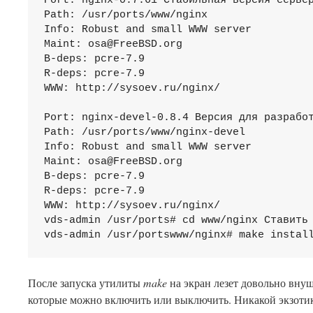
Port: nginx-0.7.61 Стабильная версия сервер
Path: /usr/ports/www/nginx

Info: Robust and small WWW server

Maint: 
osa@FreeBSD.org
B-deps: pcre-7.9

R-deps: pcre-7.9

WWW: http://sysoev.ru/nginx/

Port: nginx-devel-0.8.4 Версия для разработ
Path: /usr/ports/www/nginx-devel

Info: Robust and small WWW server

Maint: 
osa@FreeBSD.org
B-deps: pcre-7.9

R-deps: pcre-7.9

WWW: http://sysoev.ru/nginx/

vds-admin /usr/ports# cd www/nginx Ставить 
После запуска утилиты
make
на экран лезет довольно вну
которые можно включить или выключить. Никакой экзотики