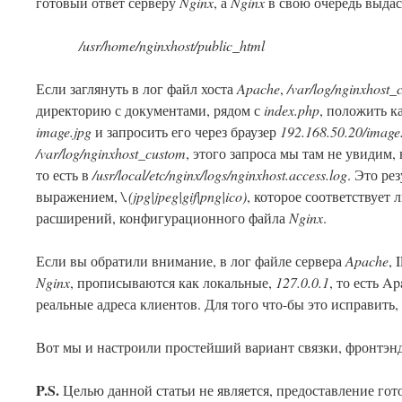
готовый ответ серверу
Nginx
, а
Nginx
в свою очередь выдаст
/usr/home/nginxhost/public_html
Если заглянуть в лог файл хоста
Apache
,
/var/log/nginxhost_
директорию с документами, рядом с
index.php
, положить к
image.jpg
и запросить его через браузер
192.168.50.20/image
/var/log/nginxhost_custom
, этого запроса мы там не увидим,
то есть в
/usr/local/etc/nginx/logs/nginxhost.access.log
. Это ре
выражением,
\.(jpg|jpeg|gif|png|ico)
, которое соответствует
расширений, конфигурационного файла
Nginx
.
Если вы обратили внимание, в лог файле сервера
Apache
, 
Nginx
, прописываются как локальные,
127.0.0.1
, то есть A
реальные адреса клиентов. Для того что-бы это исправить
Вот мы и настроили простейший вариант связки, фронтэн
P.S.
Целью данной статьи не является, предоставление гот