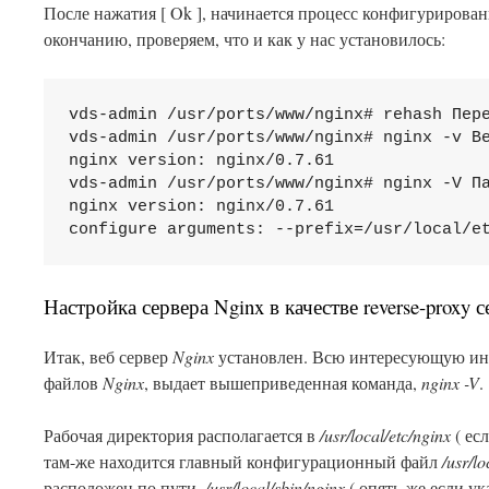
После нажатия [ Ok ], начинается процесс конфигурирован
окончанию, проверяем, что и как у нас установилось:
vds-admin /usr/ports/www/nginx# rehash Пере
vds-admin /usr/ports/www/nginx# nginx -v Ве
nginx version: nginx/0.7.61

vds-admin /usr/ports/www/nginx# nginx -V Па
nginx version: nginx/0.7.61

Настройка сервера Nginx в качестве reverse-proxy 
Итак, веб сервер
Nginx
установлен. Всю интересующую ин
файлов
Nginx
, выдает вышеприведенная команда,
nginx -V
.
Рабочая директория располагается в
/usr/local/etc/nginx
( ес
там-же находится главный конфигурационный файл
/usr/lo
расположен по пути,
/usr/local/sbin/nginx
( опять-же если ук