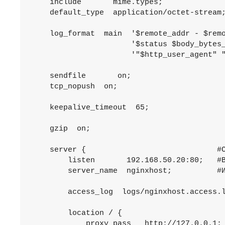
    include       mime.types;              
    default_type  application/octet-stream;
    log_format  main  '$remote_addr - $remo
                      '$status $body_bytes_
                      '"$http_user_agent" "
    sendfile       on;  

    tcp_nopush  on;  

    keepalive_timeout  65;

    gzip  on;

    server {                             #С
        listen       192.168.50.20:80;   #В
        server_name  nginxhost;          #И
        access_log  logs/nginxhost.access.l
        location / {                       
            proxy_pass   http://127.0.0.1; 