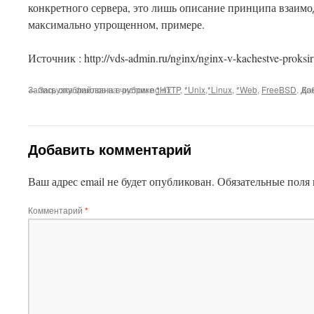
конкретного сервера, это лишь описание принципа взаим
максимально упрощенном, примере.
This plugin created by
Alexei91
Источник : http://vds-admin.ru/nginx/nginx-v-kachestve-proksi
Запись опубликована в рубрике
←
Загрузка файлов на чистом nginx
*HTTP
,
*Unix,*Linux
,
*Web
,
FreeBSD
. До
Ка
Добавить комментарий
Ваш адрес email не будет опубликован.
Обязательные поля
Комментарий
*