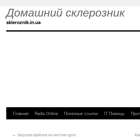
Домашний склерозник
skleroznik.in.ua
Главная
Radio Online
Полезные ссылки
IT Помощь
Прол
←
Загрузка файлов на чистом nginx
Ка