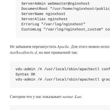
ServerAdmin
DocumentRoot
ServerName
ServerAlias
ErrorLog
CustomLog
"/var/log/nginxhost_custom"
 co
Не забываем перезапустить
Apache
. Для этого можно испо
/usr/local/etc/rc.d
, но мне привычней так:
vds-admin /# /usr/local/sbin/apachectl conf
Syntax OK

Смотрим что у нас показывает
netstat -Lan
: