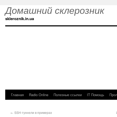
Домашний склерозник
skleroznik.in.ua
Главная
Radio Online
Полезные ссылки
IT Помощь
Прол
←
SSH-туннели в примерах