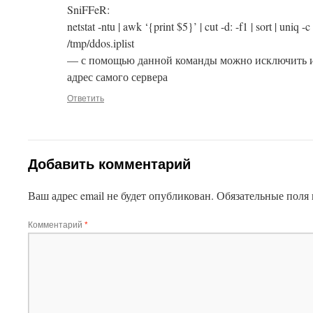
SniFFeR:
netstat -ntu | awk ‘{print $5}’ | cut -d: -f1 | sort | uniq 
/tmp/ddos.iplist
This plugin created by
Alexei91
— с помощью данной команды можно исключить из
адрес самого сервера
Ответить
Добавить комментарий
Ваш адрес email не будет опубликован.
Обязательные поля
Комментарий
*