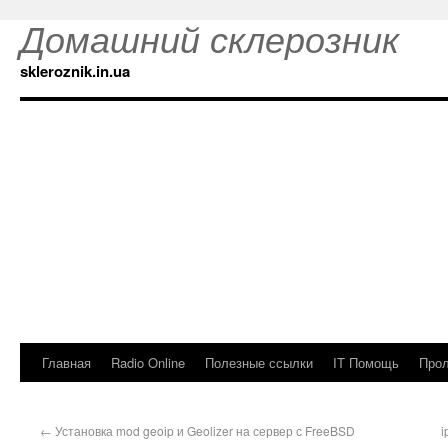
Домашний склерозник
skleroznik.in.ua
Главная
Radio Online
Полезные ссылки
IT Помощь
Прол
←
Установка mod geoip и Geolizer на сервер с FreeBSD
i