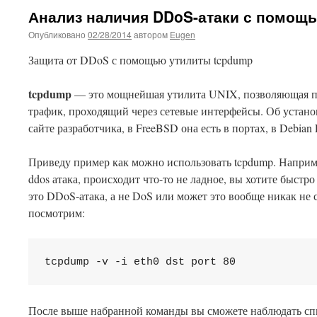
Анализ наличия DDoS-атаки с помощ
Опубликовано
02/28/2014
автором
Eugen
Защита от DDoS с помощью утилиты tcpdump
tcpdump
— это мощнейшая утилита UNIX, позволяющая пе
трафик, проходящий через сетевые интерфейсы. Об устано
сайте разработчика, в FreeBSD она есть в портах, в Debian
Приведу пример как можно использовать tcpdump. Наприме
ddos атака, происходит что-то не ладное, вы хотите быстр
это DDoS-атака, а не DoS или может это вообще никак не
посмотрим:
tcpdump -v -i eth0 dst port 80
После выше набранной команды вы сможете наблюдать спи