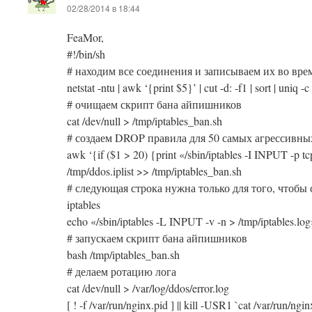
02/28/2014 в 18:44
FeaMor,
#!/bin/sh
# находим все соединения и записываем их во време
netstat -ntu | awk ‘{print $5}’ | cut -d: -f1 | sort | uniq -c
# очищаем скрипт бана айпишников
cat /dev/null > /tmp/iptables_ban.sh
# создаем DROP правила для 50 самых агрессивны
awk ‘{if ($1 > 20) {print «/sbin/iptables -I INPUT -p 
/tmp/ddos.iplist >> /tmp/iptables_ban.sh
# следующая строка нужна только для того, чтобы 
iptables
echo «/sbin/iptables -L INPUT -v -n > /tmp/iptables.lo
# запускаем скрипт бана айпишников
bash /tmp/iptables_ban.sh
# делаем ротацию лога
cat /dev/null > /var/log/ddos/error.log
[ ! -f /var/run/nginx.pid ] || kill -USR1 `cat /var/run/ngin