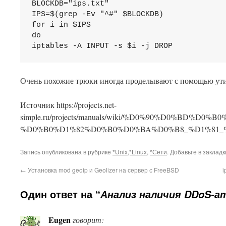
BLOCKDB="ips.txt" 

IPS=$(grep -Ev "^#" $BLOCKDB)

for i in $IPS

do

iptables -A INPUT -s $i -j DROP
Очень похожие трюки иногда проделывают с помощью утил
Источник https://projects.net-
simple.ru/projects/manuals/wiki/%D0%90%D0%
%D0%B0%D1%82%D0%B0%D0%BA%D0%B8_%D1%81_
Запись опубликована в рубрике
*Unix,*Linux
,
*Сети
. Добавьте в заклад
←
Установка mod geoip и Geolizer на сервер с FreeBSD
i
Один ответ на “
Анализ наличия DDoS-а
Eugen
говорит: