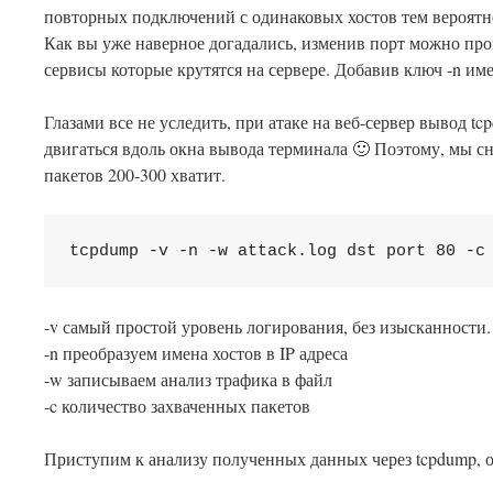
повторных подключений с одинаковых хостов тем вероятн
Как вы уже наверное догадались, изменив порт можно пров
сервисы которые крутятся на сервере. Добавив ключ -n име
Глазами все не уследить, при атаке на веб-сервер вывод t
двигаться вдоль окна вывода терминала 🙂 Поэтому, мы сн
пакетов 200-300 хватит.
tcpdump -v -n -w attack.log dst port 80 -c
-v самый простой уровень логирования, без изысканности.
-n преобразуем имена хостов в IP адреса
-w записываем анализ трафика в файл
-c количество захваченных пакетов
Приступим к анализу полученных данных через tcpdump, 