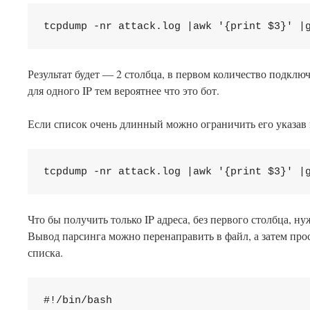
tcpdump -nr attack.log |awk '{print $3}' |
Результат будет — 2 столбца, в первом количество подклю
для одного IP тем вероятнее что это бот.
Если список очень длинный можно ограничить его указав
tcpdump -nr attack.log |awk '{print $3}' |
Что бы получить только IP адреса, без первого столбца, ну
Вывод парсинга можно перенаправить в файл, а затем прос
списка.
#!/bin/bash
