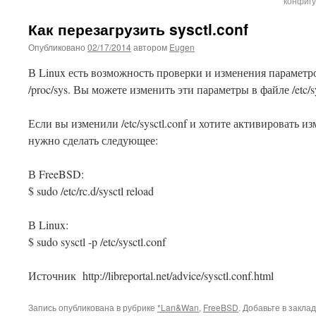
конфигу
Как перезагрузить sysctl.conf
Опубликовано
02/17/2014
автором
Eugen
В Linux есть возможность проверки и изменения параметр
/proc/sys. Вы можете изменить эти параметры в файле /etc/sy
Если вы изменили /etc/sysctl.conf и хотите активировать из
нужно сделать следующее:
В FreeBSD:
$ sudo /etc/rc.d/sysctl reload
В Linux:
$ sudo sysctl -p /etc/sysctl.conf
This plugin created by
Alexei91
Источник http://libreportal.net/advice/sysctl.conf.html
Запись опубликована в рубрике
*Lan&Wan
,
FreeBSD
. Добавьте в закла