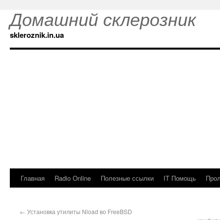
Домашний склерозник
skleroznik.in.ua
Главная
Radio Online
Полезные ссылки
IT Помощь
Прол
←
Установка утилиты Nload во FreeBSD