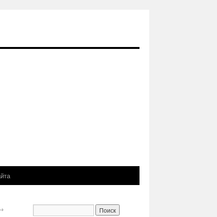
айта
→