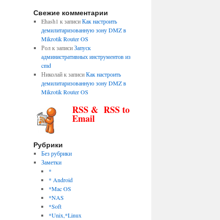
Свежие комментарии
Ehash1
к записи
Как настроить
демилитаризованную зону DMZ в
Mikrotik Router OS
Рол
к записи
Запуск
административных инструментов из
cmd
Николай
к записи
Как настроить
демилитаризованную зону DMZ в
Mikrotik Router OS
RSS & RSS to
Email
Рубрики
Без рубрики
Заметки
*
* Android
*Mac OS
*NAS
*Soft
*Unix,*Linux