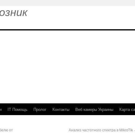
озник
и
IT Помощь
Пролог
Контакты
Веб камеры Украины
Карта с
абелю от
Анализ частотного спектра в MikroTik