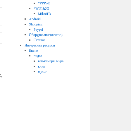
*PPPoE
*WiFi&3G
MikroTik
Android
Shopping
Paypal
Оборудование(железо)
Сетевое
Интересные ресурсы
iframe
видео
веб-камеры мира
клип
мульт
,