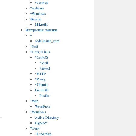
*CentOS
*webcam
*Windows
Железо
Mikrotik
Интересные заметки
*
code-inside_com
*Soft
*Unix,*Linux
*CentOS
*Mail
*mysql
*HTTP
*Proxy
*Ubuntu
FreeBSD
Postfix
*Web
WordPress
*Windows
Active Directory
Hyper-V
*Сети
*Lan&Wan