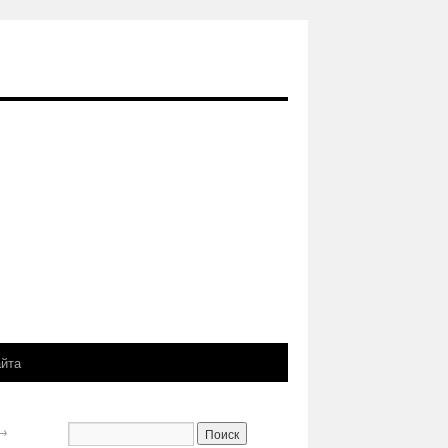
айта
→