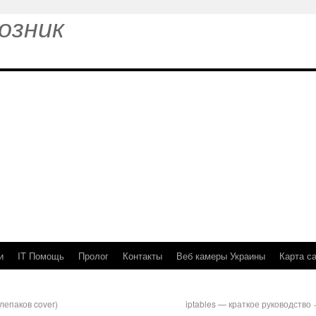
озник
и
IT Помощь
Пролог
Контакты
Веб камеры Украины
Карта с
епаков cover)
iptables — краткое руководство