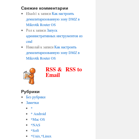
Свежие комментарии
Ehash1
к записи
Как настроить
демилитаризованную зону DMZ в
Mikrotik Router OS
Рол
к записи
Запуск
административных инструментов из
cmd
Николай
к записи
Как настроить
демилитаризованную зону DMZ в
Mikrotik Router OS
RSS & RSS to
Email
Рубрики
Без рубрики
Заметки
*
* Android
*Mac OS
*NAS
*Soft
*Unix,*Linux