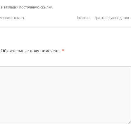
е в закладки
постоянную ссылку
.
епаков cover)
iptables — краткое руководство
*
Обязательные поля помечены