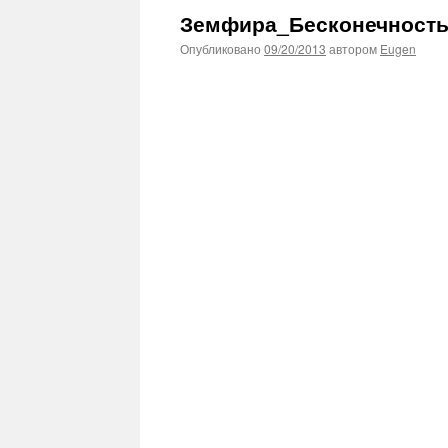
Земфира_Бесконечность
Опубликовано
09/20/2013
автором
Eugen
This plugin created by
Alexei91