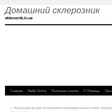
Домашний склерозник
skleroznik.in.ua
Главная
Radio Online
Полезные ссылки
IT Помощь
Прол
←
Используем ab для тестирования производительности web-
Настро