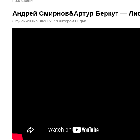
приложения
Андрей Смирнов&Артур Беркут — Ли
Опубликовано
08/31/2013
автором
Eugen
This plugin created by
Alexei91