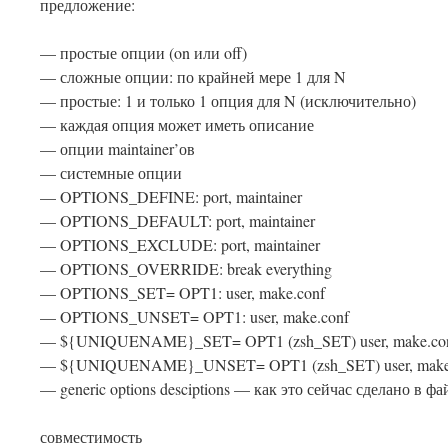
предложение:
— простые опции (on или off)
— сложные опции: по крайней мере 1 для N
— простые: 1 и только 1 опция для N (исключительно)
— каждая опция может иметь описание
— опции maintainer’ов
— системные опции
— OPTIONS_DEFINE: port, maintainer
— OPTIONS_DEFAULT: port, maintainer
— OPTIONS_EXCLUDE: port, maintainer
— OPTIONS_OVERRIDE: break everything
— OPTIONS_SET= OPT1: user, make.conf
— OPTIONS_UNSET= OPT1: user, make.conf
— ${UNIQUENAME}_SET= OPT1 (zsh_SET) user, make.co
— ${UNIQUENAME}_UNSET= OPT1 (zsh_SET) user, make
— generic options desciptions — как это сейчас сделано в
совместимость