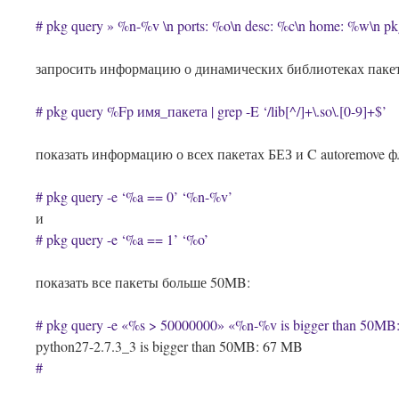
# pkg query » %n-%v \n ports: %o\n desc: %c\n home: %w\n pkg
запросить информацию о динамических библиотеках пакет
# pkg query %Fp имя_пакета | grep -E ‘/lib[^/]+\.so\.[0-9]+$’
показать информацию о всех пакетах БЕЗ и C autoremove ф
# pkg query -e ‘%a == 0’ ‘%n-%v’
и
# pkg query -e ‘%a == 1’ ‘%o’
показать все пакеты больше 50MB:
# pkg query -e «%s > 50000000» «%n-%v is bigger than 50MB
python27-2.7.3_3 is bigger than 50MB: 67 MB
#