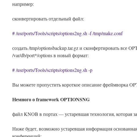
например:
сконвертировать отдельный файл:
# /usr/ports/Tools/scripts/options2ng.sh -f /tmp/make.conf
создать /tmp/optionsbackup.tar.gz и сконфертировать все O
/var/db/port*/options в новый формат:
# /usr/ports/Tools/scripts/options2ng.sh -p
Вы можете пропустить короткое описание фреймворка 
Немного о framework OPTIONSNG
файл KNOB в портах — устаревшая технология, которая зам
Ниже будет, возможно устаревшая информация основанная
конференций: