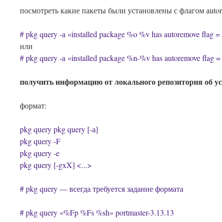
посмотреть какие пакеты были установлены с флагом autor
# pkg query -a «installed package %o %v has autoremove flag 
или
# pkg query -a «installed package %n-%v has autoremove flag 
получить информацию от локального репозитория об у
формат:
pkg query
pkg query [-a]
pkg query -F
pkg query -e
pkg query [-gxX]
<...>
# pkg query — всегда требуется задание формата
# pkg query «%Fp %Fs %sh» portmaster-3.13.13