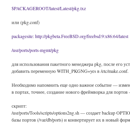
$PACKAGEROOT/latest/Latest/pkg.txz
или (pkg.conf)
packagesite: http://pkgbeta.FreeBSD.org/freebsd:9:x86:64/latest
/usr/ports/ports-mgmt/pkg
для использования пакетного менеджера pkg, после его ус
добавить переменную WITH_PKGNG=yes в /etc/make.conf.
Необходимо напомнить еще одно важное событие — изме
в портах, точнее, создание нового фреймворка для порт
скрипт:
/usr/ports/Tools/scripts/options2ng.sh — создает backup OPT
базы портов (/var/db/ports) и конвертирует их в новый фор