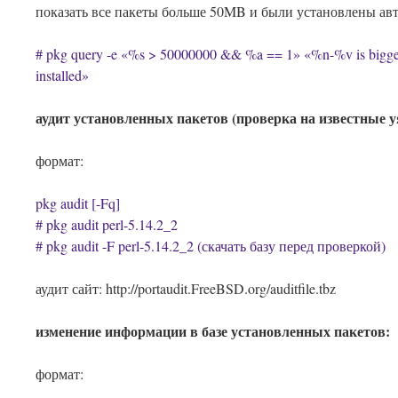
показать все пакеты больше 50MB и были установлены ав
# pkg query -e «%s > 50000000 && %a == 1» «%n-%v is bigger
installed»
аудит установленных пакетов (проверка на известные у
формат:
pkg audit [-Fq]
# pkg audit perl-5.14.2_2
# pkg audit -F perl-5.14.2_2 (скачать базу перед проверкой)
аудит сайт: http://portaudit.FreeBSD.org/auditfile.tbz
изменение информации в базе установленных пакетов:
формат: