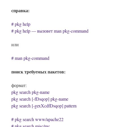
справка:
# pkg help
# pkg help
— вызовет man pkg-command
или
# man pkg-command
поиск требуемых пакетов:
формат:
pkg search pkg-name
pkg search [-fDsqop] pkg-name
pkg search [-gexXcdfDsqop] pattern
# pkg search www/apache22
# pkg search misc/mc