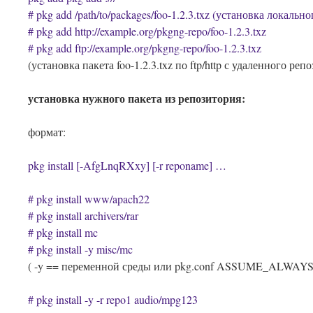
# pkg add /path/to/packages/foo-1.2.3.txz (установка локальн
# pkg add http://example.org/pkgng-repo/foo-1.2.3.txz
# pkg add ftp://example.org/pkgng-repo/foo-1.2.3.txz
(установка пакета foo-1.2.3.txz по ftp/http с удаленного реп
установка нужного пакета из репозитория:
формат:
pkg install [-AfgLnqRXxy] [-r reponame]
…
# pkg install www/apach22
# pkg install archivers/rar
# pkg install mc
# pkg install -y misc/mc
( -y == переменной среды или pkg.conf ASSUME_ALWAY
# pkg install -y -r repo1 audio/mpg123