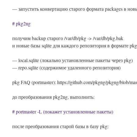
— запустить конвертацию старого формата packages в нов
# pkg2ng
получим backup старого /var/db/pkg -> /var/db/pkg.bak
и новые базы sqlite для каждого репозитория в формате pkg
— local.sqlite (локально установленные пакеты через pkg)
— repo.sqlite (содержимое удаленного репозитория)
pkg FAQ (portmaster): https://github.com/pkgng/pkgng/blob/m
до преобразования pkg2ng, выполнить:
# portmaster -L (покажет установленные пакеты)
после преобразования старой базы в базу pkg: