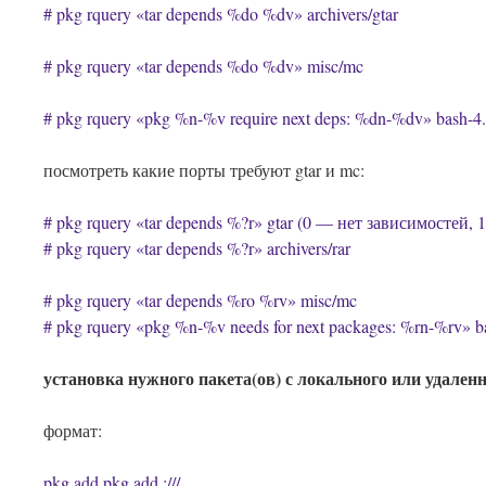
# pkg rquery «tar depends %do %dv» archivers/gtar
# pkg rquery «tar depends %do %dv» misc/mc
# pkg rquery «pkg %n-%v require next deps: %dn-%dv» bash-4
посмотреть какие порты требуют gtar и mc:
# pkg rquery «tar depends %?r» gtar (0 — нет зависимостей, 
# pkg rquery «tar depends %?r» archivers/rar
# pkg rquery «tar depends %ro %rv» misc/mc
# pkg rquery «pkg %n-%v needs for next packages: %rn-%rv» b
установка нужного пакета(ов) с локального или удален
формат:
pkg add
pkg add
://
/