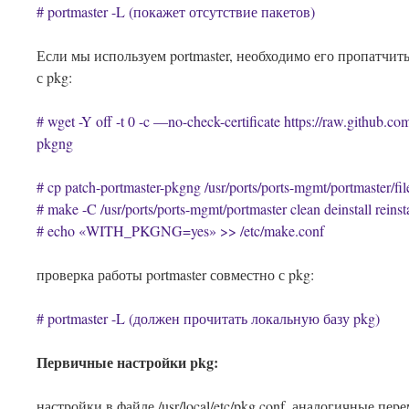
# portmaster -L (покажет отсутствие пакетов)
Если мы используем portmaster, необходимо его пропатчит
с pkg:
# wget -Y off -t 0 -c —no-check-certificate https://raw.github.c
pkgng
# cp patch-portmaster-pkgng /usr/ports/ports-mgmt/portmaster/fil
# make -C /usr/ports/ports-mgmt/portmaster clean deinstall reinsta
# echo «WITH_PKGNG=yes» >> /etc/make.conf
проверка работы portmaster совместно с pkg:
# portmaster -L (должен прочитать локальную базу pkg)
Первичные настройки pkg:
настройки в файле /usr/local/etc/pkg.conf, аналогичные пер