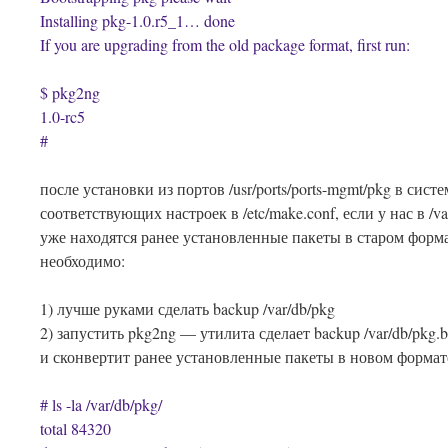
Installing pkg-1.0.r5_1… done
If you are upgrading from the old package format, first run:
$ pkg2ng
1.0-rc5
#
после установки из портов /usr/ports/ports-mgmt/pkg в систе
соответствующих настроек в /etc/make.conf, если у нас в /va
уже находятся ранее установленные пакеты в старом форма
необходимо:
1) лучше руками сделать backup /var/db/pkg
2) запустить pkg2ng — утилита сделает backup /var/db/pkg.
и сконвертит ранее установленные пакеты в новом формат
# ls -la /var/db/pkg/
total 84320