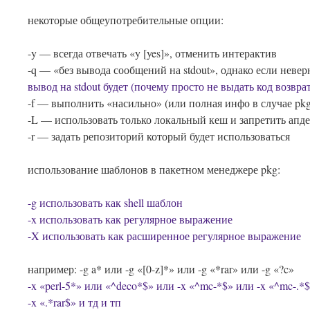
некоторые общеупотребительные опции:
-y — всегда отвечать «y [yes]», отменить интерактив
-q — «без вывода сообщений на stdout», однако если невер
вывод на stdout будет (почему просто не выдать код возврат
-f — выполнить «насильно» (или полная инфо в случае pkg 
-L — использовать только локальный кеш и запретить апд
-r — задать репозиторий который будет использоваться
использование шаблонов в пакетном менеджере pkg:
-g использовать как shell шаблон
-x использовать как регулярное выражение
-X использовать как расширенное регулярное выражение
например: -g a* или -g «[0-z]*» или -g «*rar» или -g «?c»
-x «perl-5*» или «^deco*$» или -x «^mc-*$» или -x «^mc-.*
-x «.*rar$» и тд и тп