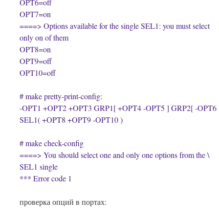
OPT6=off
OPT7=on
====> Options available for the single SEL1: you must select
only on of them
OPT8=on
OPT9=off
OPT10=off
# make pretty-print-config:
-OPT1 +OPT2 +OPT3 GRP1[ +OPT4 -OPT5 ] GRP2[ -OPT6 +
SEL1( +OPT8 +OPT9 -OPT10 )
# make check-config
====> You should select one and only one options from the \
SEL1 single
*** Error code 1
проверка опций в портах: