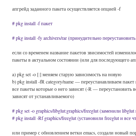
апгрейд заданного пакета осуществляется опцией -f
# pkg install -f пакет
# pkg install -fy archivers/rar (принудительно переустановить
если со временем название пакетов звисимостей изменило
пакеты в актуальном состоянии (или для последующего апг
a) pkg set -o [
:
] меняем старую зависимость на новую
b) pkg install -fR category/name — переустанавливаем паке
все пакеты которые о него зависят (-R — переустановить 
зависят от устанавливаемого)
# pkg set -o graphics/libglut:graphics/freeglut (заменили libglut 
# pkg install -Rf graphics/freeglut (установили freeglut и все 
или пример с обновлением ветки emacs, создали новый порт