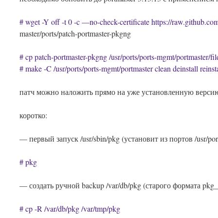
# wget -Y off -t 0 -c —no-check-certificate https://raw.github.c
master/ports/patch-portmaster-pkgng
# cp patch-portmaster-pkgng /usr/ports/ports-mgmt/portmaster/fil
# make -C /usr/ports/ports-mgmt/portmaster clean deinstall reinsta
патч можно наложить прямо на уже установленную версию 
коротко:
— первый запуск /usr/sbin/pkg (установит из портов /usr/por
# pkg
— создать ручной backup /var/db/pkg (старого формата pkg_
# cp -R /var/db/pkg /var/tmp/pkg