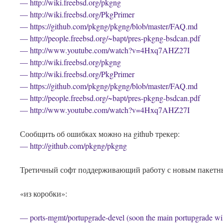
— http://wiki.freebsd.org/pkgng
— http://wiki.freebsd.org/PkgPrimer
— https://github.com/pkgng/pkgng/blob/master/FAQ.md
— http://people.freebsd.org/~bapt/pres-pkgng-bsdcan.pdf
— http://www.youtube.com/watch?v=4Hxq7AHZ27I
— http://wiki.freebsd.org/pkgng
— http://wiki.freebsd.org/PkgPrimer
— https://github.com/pkgng/pkgng/blob/master/FAQ.md
— http://people.freebsd.org/~bapt/pres-pkgng-bsdcan.pdf
— http://www.youtube.com/watch?v=4Hxq7AHZ27I
Сообщить об ошибках можно на github трекер:
— http://github.com/pkgng/pkgng
Третичный софт поддерживающий работу с новым пакетн
«из коробки»:
— ports-mgmt/portupgrade-devel (soon the main portupgrade wil