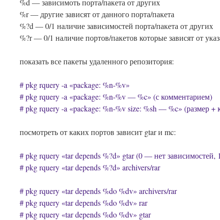
%d — зависимоть порта/пакета от других
%r — другие зависят от данного порта/пакета
%?d — 0/1 наличие зависимостей порта/пакета от других
%?r — 0/1 наличие портов/пакетов которые зависят от ука
показать все пакеты удаленного репозитория:
# pkg rquery -a «package: %n-%v»
# pkg rquery -a «package: %n-%v — %c» (с комментарием)
# pkg rquery -a «package: %n-%v size: %sh — %c» (размер +
посмотреть от каких портов зависит gtar и mc:
# pkg rquery «tar depends %?d» gtar (0 — нет зависимостей, 
# pkg rquery «tar depends %?d» archivers/rar
# pkg rquery «tar depends %do %dv» archivers/rar
# pkg rquery «tar depends %do %dv» rar
# pkg rquery «tar depends %do %dv» gtar