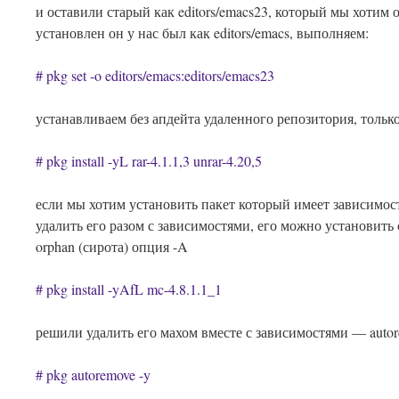
и оставили старый как editors/emacs23, который мы хотим о
установлен он у нас был как editors/emacs, выполняем:
# pkg set -o editors/emacs:editors/emacs23
устанавливаем без апдейта удаленного репозитория, только
# pkg install -yL rar-4.1.1,3 unrar-4.20,5
если мы хотим установить пакет который имеет зависимос
удалить его разом с зависимостями, его можно установить 
orphan (сирота) опция -A
# pkg install -yAfL mc-4.8.1.1_1
решили удалить его махом вместе с зависимостями — autor
# pkg autoremove -y