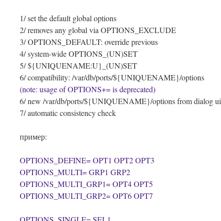
1/ set the default global options
2/ removes any global via OPTIONS_EXCLUDE
3/ OPTIONS_DEFAULT: override previous
4/ system-wide OPTIONS_(UN)SET
5/ ${UNIQUENAME:U}_(UN)SET
6/ compatibility: /var/db/ports/${UNIQUENAME}/options
(note: usage of OPTIONS+= is deprecated)
6/ new /var/db/ports/${UNIQUENAME}/options from dialog ui
7/ automatic consistency check
пример:
OPTIONS_DEFINE= OPT1 OPT2 OPT3
OPTIONS_MULTI= GRP1 GRP2
OPTIONS_MULTI_GRP1= OPT4 OPT5
OPTIONS_MULTI_GRP2= OPT6 OPT7
OPTIONS_SINGLE= SEL1