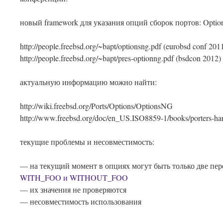
новый framework для указания опций сборок портов: Opti
http://people.freebsd.org/~bapt/optionsng.pdf (eurobsd conf 201
http://people.freebsd.org/~bapt/pres-optionng.pdf (bsdcon 2012)
актуальную информацию можно найти:
http://wiki.freebsd.org/Ports/Options/OptionsNG
http://www.freebsd.org/doc/en_US.ISO8859-1/books/porters-h
текущие проблемы и несовместимость:
— на текущий момент в опциях могут быть только две пе
WITH_FOO и WITHOUT_FOO
— их значения не проверяются
— несовместимость использования