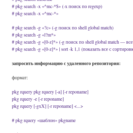
# pkg search -x «^mc-*$» (-x поиск по regexp)
# pkg search -x «^mc-*»
# pkg search -g «?c» (-g поиск по shell global match)
# pkg search -g «l?m*»
# pkg search -g «[0-z]*» (-g поиск по shell global match — вс
# pkg search -g «[0-z]*» | sort -k 1,1 (показать все с сортиров
запросить информацию с удаленного репозитория:
формат:
pkg rquery
pkg rquery [-a] [-r reponame]
pkg rquery -e
[-r reponame]
pkg rquery [-gxX] [-r reponame]
<...>
# pkg rquery «шаблон» pkgname