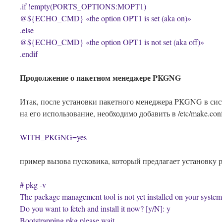
.if !empty(PORTS_OPTIONS:MOPT1)
@${ECHO_CMD} «the option OPT1 is set (aka on)»
.else
@${ECHO_CMD} «the option OPT1 is not set (aka off)»
.endif
Продолжение о пакетном менеджере PKGNG
Итак, после установки пакетного менеджера PKGNG в сис
на его использование, необходимо добавить в /etc/make.conf
WITH_PKGNG=yes
пример вызова пусковика, который предлагает установку p
# pkg -v
The package management tool is not yet installed on your system
Do you want to fetch and install it now? [y/N]: y
Bootstrapping pkg please wait