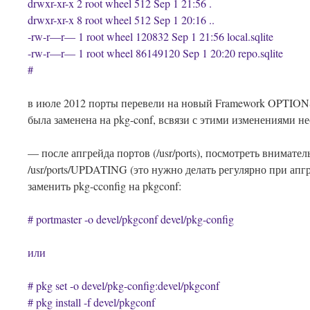
drwxr-xr-x 2 root wheel 512 Sep 1 21:56 .
drwxr-xr-x 8 root wheel 512 Sep 1 20:16 ..
-rw-r—r— 1 root wheel 120832 Sep 1 21:56 local.sqlite
-rw-r—r— 1 root wheel 86149120 Sep 1 20:20 repo.sqlite
#
в июле 2012 порты перевели на новый Framework OPTIONS
была заменена на pkg-conf, всвязи с этими изменениями н
— после апгрейда портов (/usr/ports), посмотреть внимател
/usr/ports/UPDATING (это нужно делать регулярно при апг
заменить pkg-cconfig на pkgconf:
# portmaster -o devel/pkgconf devel/pkg-config
или
# pkg set -o devel/pkg-config:devel/pkgconf
# pkg install -f devel/pkgconf