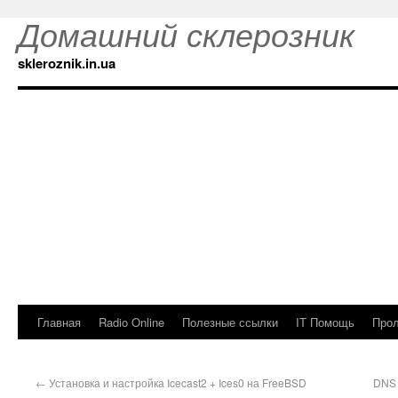
Домашний склерозник
skleroznik.in.ua
Главная
Radio Online
Полезные ссылки
IT Помощь
Прол
←
Установка и настройка Icecast2 + Ices0 на FreeBSD
DNS 