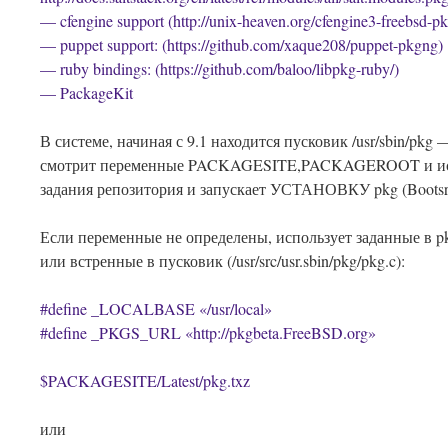
— cfengine support (http://unix-heaven.org/cfengine3-freebsd-p
— puppet support: (https://github.com/xaque208/puppet-pkgng)
— ruby bindings: (https://github.com/baloo/libpkg-ruby/)
— PackageKit
В системе, начиная с 9.1 находится пусковик /usr/sbin/pkg
смотрит переменные PACKAGESITE,PACKAGEROOT и исп
задания репозитория и запускает УСТАНОВКУ pkg (Bootsra
Если переменные не определены, использует заданные в pk
или встренные в пусковик (/usr/src/usr.sbin/pkg/pkg.c):
#define _LOCALBASE «/usr/local»
#define _PKGS_URL «http://pkgbeta.FreeBSD.org»
$PACKAGESITE/Latest/pkg.txz
или