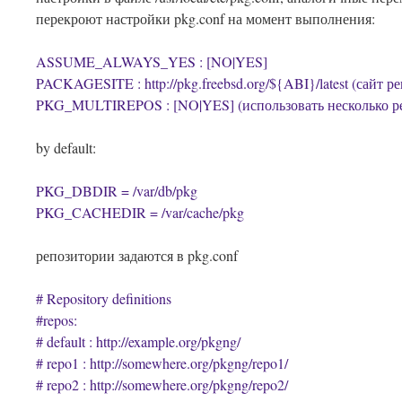
перекроют настройки pkg.conf на момент выполнения:
ASSUME_ALWAYS_YES : [NO|YES]
PACKAGESITE : http://pkg.freebsd.org/${ABI}/latest (сайт р
PKG_MULTIREPOS : [NO|YES] (использовать несколько р
by default:
PKG_DBDIR = /var/db/pkg
PKG_CACHEDIR = /var/cache/pkg
репозитории задаются в pkg.conf
# Repository definitions
#repos:
# default : http://example.org/pkgng/
# repo1 : http://somewhere.org/pkgng/repo1/
# repo2 : http://somewhere.org/pkgng/repo2/