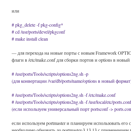
или
# pkg_delete -f pkg-config*
# cd /usr/ports/devel/pkgconf
# make install clean
— для перехода на новые порты с новым Framework OPTI
флаги в /etc/make.conf для сборки портов и options в новый
# /usr/ports/Tools/scripts/options2ng.sh -p
(для конвертации /var/db/ports/name/options в новый формат
# /usr/ports/Tools/scripts/options2ng.sh -f /etc/make.conf
# /usr/ports/Tools/scripts/options2ng.sh -f /usr/local/etc/ports.con
(если используем универсальный порт portsconf -> ports.con
если используем portmaster и планируем использовать его с
необходимо обновить до portmaster-3.13.13 с применением 