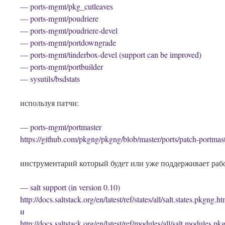
— ports-mgmt/pkg_cutleaves
— ports-mgmt/poudriere
— ports-mgmt/poudriere-devel
— ports-mgmt/portdowngrade
— ports-mgmt/tinderbox-devel (support can be improved)
— ports-mgmt/portbuilder
— sysutils/bsdstats
используя патчи:
— ports-mgmt/portmaster
https://github.com/pkgng/pkgng/blob/master/ports/patch-portmas
инструментарий который будет или уже поддерживает рабо
— salt support (in version 0.10)
http://docs.saltstack.org/en/latest/ref/states/all/salt.states.pkgng.ht
и
http://docs.saltstack.org/en/latest/ref/modules/all/salt.modules.p