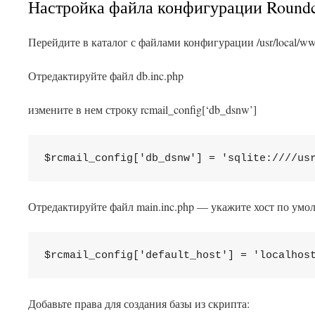
Настройка файла конфигурации Round
Перейдите в каталог с файлами конфигурации /usr/local/ww
Отредактируйте файл db.inc.php
измените в нем строку rcmail_config[‘db_dsnw’]
$rcmail_config['db_dsnw'] = 'sqlite:////us
Отредактируйте файл main.inc.php — укажите хост по ум
$rcmail_config['default_host'] = 'localhos
Добавьте права для создания базы из скрипта: