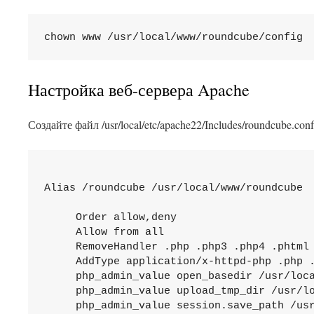
chown www /usr/local/www/roundcube/config
Настройка веб-сервера Apache
Создайте файл /usr/local/etc/apache22/Includes/roundcube.
     Order allow,deny

     Allow from all

     RemoveHandler .php .php3 .php4 .phtml

     AddType application/x-httpd-php .php .
     php_admin_value open_basedir /usr/loca
     php_admin_value upload_tmp_dir /usr/lo
     php_admin_value session.save_path /usr