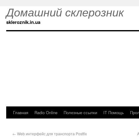
Домашний склерозник
skleroznik.in.ua
Главная
Radio Online
Полезные ссылки
IT Помощь
Прол
←
Web интерфейс для транспорта Postfix