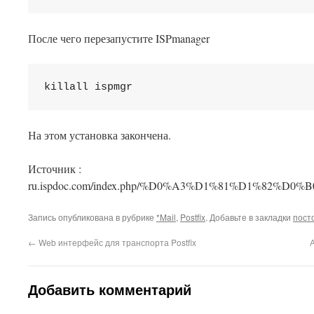
После чего перезапустите ISPmanager
killall ispmgr
На этом установка закончена.
Источник :
This plugin created by
Alexei91
ru.ispdoc.com/index.php/%D0%A3%D1%81%D1%82%D
Запись опубликована в рубрике
*Mail
,
Postfix
. Добавьте в закладки
пост
←
Web интерфейс для транспорта Postfix
Добавить комментарий