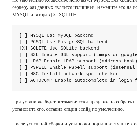
серверу баз данных является излишней. Измените это на исп
MYSQL и выбрав [X] SQLITE:
[ ] MYSQL Use MySQL backend

[ ] PGSQL Use PostgreSQL backend

[X] SQLITE Use SQLite backend

[ ] SSL Enable SSL support (imaps or google
[ ] LDAP Enable LDAP support (address book)
[ ] PSPELL Enable PSpell support (internal 
[ ] NSC Install network spellchecker

[ ] AUTOCOMP Enable autocomplete in login 
При установке будет автоматически предложено собрать и 
установите его, оставив опции config по умолчанию.
После успешной сборки и установки порта приступите к 