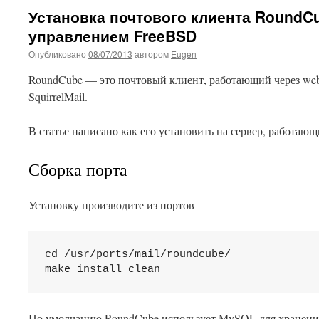
Установка почтового клиента RoundC
управлением FreeBSD
Опубликовано
08/07/2013
автором
Eugen
RoundCube — это почтовый клиент, работающий через we
SquirrelMail.
В статье написано как его установить на сервер, работаю
Сборка порта
Установку производите из портов
cd /usr/ports/mail/roundcube/

make install clean
По умолчанию RoundCube использует MySQL для хранения