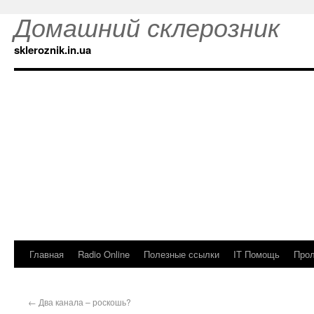
Домашний склерозник
skleroznik.in.ua
Главная
Radio Online
Полезные ссылки
IT Помощь
Прол
←
Два канала – роскошь?