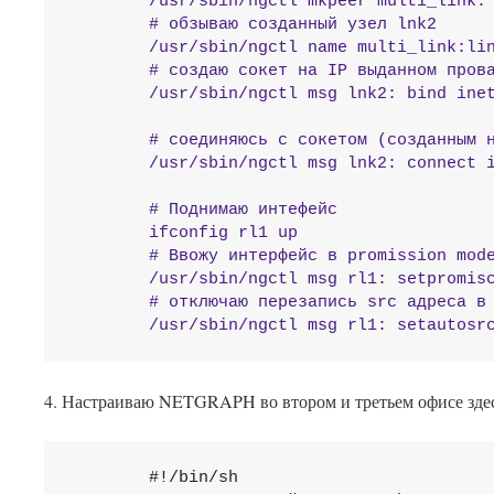
        /usr/sbin/ngctl mkpeer multi_link: 
        # обзываю созданный узел lnk2

        /usr/sbin/ngctl name multi_link:lin
        # создаю сокет на IP выданном прова
        /usr/sbin/ngctl msg lnk2: bind inet
        # соединяюсь с сокетом (созданным н
        /usr/sbin/ngctl msg lnk2: connect i
        # Поднимаю интефейс                
        ifconfig rl1 up

        # Ввожу интерфейс в promission mode
        /usr/sbin/ngctl msg rl1: setpromisc
        # отключаю перезапись src адреса в 
4. Настраиваю NETGRAPH во втором и третьем офисе зде
        #!/bin/sh
