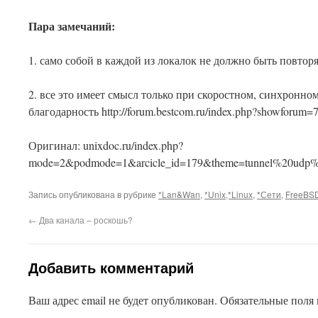
Пара замечаний:
1. само собой в каждой из локалок не должно быть повтор
2. все это имеет смысл только при скоростном, синхронно
благодарность http://forum.bestcom.ru/index.php?showforum
Оригинал: unixdoc.ru/index.php?
This plugin created by
Alexei91
mode=2&podmode=1&arcicle_id=179&theme=tunnel%20udp%2
Запись опубликована в рубрике
*Lan&Wan
,
*Unix,*Linux
,
*Сети
,
FreeBS
←
Два канала – роскошь?
Добавить комментарий
Ваш адрес email не будет опубликован.
Обязательные поля