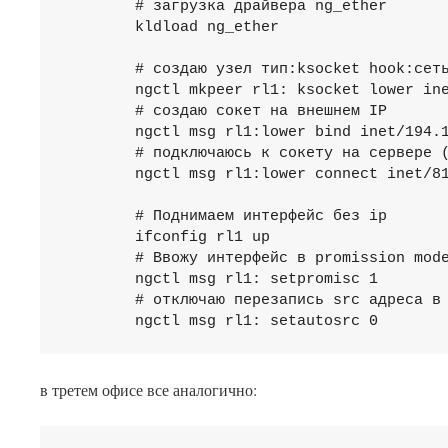
        # загрузка драйвера ng_ether

        kldload ng_ether

        # создаю узел тип:ksocket hook:сеть
        ngctl mkpeer rl1: ksocket lower inet/
        # создаю сокет на внешнем IP

        ngctl msg rl1:lower bind inet/194.1
        # подключаюсь к сокету на сервере (
        ngctl msg rl1:lower connect inet/81
        # Поднимаем интерфейс без ip	

        ifconfig rl1 up

        # Ввожу интерфейс в promission mode							
        ngctl msg rl1: setpromisc 1

        # отключаю перезапись src адреса в 
        ngctl msg rl1: setautosrc 0
в третем офисе все аналогично: