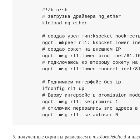
        #!/bin/sh

        # загрузка драйвера ng_ether

        kldload ng_ether

        # создаю узел тип:ksocket hook:сеть
        ngctl mkpeer rl1: ksocket lower inet/
        # создаю сокет на внешнем IP

        ngctl msg rl1:lower bind inet/61.16
        # подключаюсь ко второму сокету на 
        ngctl msg rl1:lower connect inet/81
        # Поднимаем интерфейс без ip	

        ifconfig rl1 up

        # Ввожу интерфейс в promission mode							
        ngctl msg rl1: setpromisc 1

        # отключаю перезапись src адреса в 
        ngctl msg rl1: setautosrc 0
5. полученные скрипты размещаем в /usr/local/etc/rc.d и на