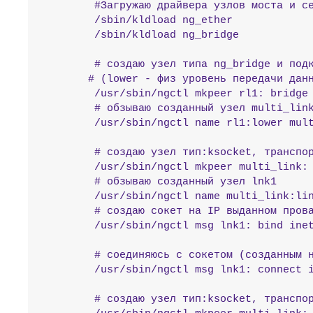
        #Загружаю драйвера узлов моста и се
        /sbin/kldload ng_ether             
        /sbin/kldload ng_bridge

        # создаю узел типа ng_bridge и подк
       # (lower - физ уровень передачи данн
        /usr/sbin/ngctl mkpeer rl1: bridge 
        # обзываю созданный узел multi_link
        /usr/sbin/ngctl name rl1:lower mult
        # создаю узел тип:ksocket, транспор
        /usr/sbin/ngctl mkpeer multi_link: 
        # обзываю созданный узел lnk1

        /usr/sbin/ngctl name multi_link:lin
        # создаю сокет на IP выданном прова
        /usr/sbin/ngctl msg lnk1: bind inet
        # соединяюсь с сокетом (созданным н
        /usr/sbin/ngctl msg lnk1: connect i
        # создаю узел тип:ksocket, транспор