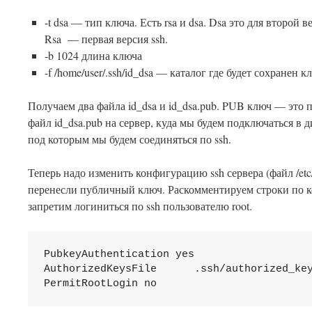
-t dsa — тип ключа. Есть rsa и dsa. Dsa это для второй 
Rsa — первая версия ssh.
-b 1024 длина ключа
-f /home/user/.ssh/id_dsa — каталог где будет сохранен 
Получаем два файла id_dsa и id_dsa.pub. PUB ключ — это 
файл id_dsa.pub на сервер, куда мы будем подключаться в д
под которым мы будем соединяться по ssh.
Теперь надо изменить конфигурацию ssh сервера (файл /etc
перенесли публичный ключ. Раскомментируем строки по 
запретим логиниться по ssh пользователю root.
PubkeyAuthentication yes

AuthorizedKeysFile      .ssh/authorized_key