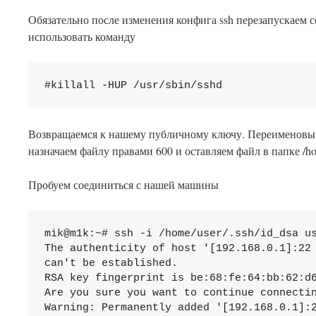
Обязательно после изменения конфига ssh перезапускаем сер
использовать команду
Возвращаемся к нашему публичному ключу. Переименовывае
назначаем файлу правами 600 и оставляем файл в папке /hom
Пробуем соединиться с нашей машины
mik@m1k:~# ssh -i /home/user/.ssh/id_dsa 
u
The authenticity of host '[192.168.0.1]:22 
can't be established.

RSA key fingerprint is be:68:fe:64:bb:62:d6
Are you sure you want to continue connectin
Warning: Permanently added '[192.168.0.1]:2