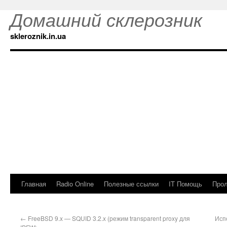
Домашний склерозник
skleroznik.in.ua
Главная
Radio Online
Полезные ссылки
IT Помощь
Прол
←
FreeBSD 9.x — SQUID 3.2.x (режим transparent proxy для
Исп