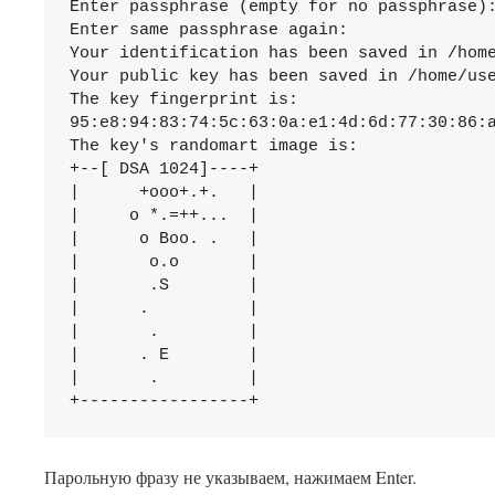
Enter passphrase (empty for no passphrase):
Enter same passphrase again:

Your identification has been saved in /home
Your public key has been saved in /home/use
The key fingerprint is:

95:e8:94:83:74:5c:63:0a:e1:4d:6d:77:30:86:a
The key's randomart image is:

+--[ DSA 1024]----+

|      +ooo+.+.   |

|     o *.=++...  |

|      o Boo. .   |

|       o.o       |

|       .S        |

|      .          |

|       .         |

|      . E        |

|       .         |

Парольную фразу не указываем, нажимаем Enter.