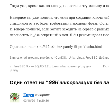
Тогда уже, кроме как по ключу, попасть на эту машину и н
Наверное вы уже поняли, что если при создании ключа на
с машиной от вас будет требоваться парольная фраза. Ост
И теперь помните, если хотите заходить на сервер с разн
переносить id_dsa секретный ключ. Я бы рекомендовал нос
Оригинал: ruunix.ru/642-ssh-bez-paroly-ili-po-kluchu.html
Запись опубликована в рубрике
*CentOS
,
*Unix,*Linux
,
FreeBSD
. Добав
←
FreeBSD 9.x — SQUID 3.2.x (режим transparent proxy для
Исп
IPFW)
Один ответ на “
SSH авторизация без па
Eugen
говорит:
This plugin created by
Alexei91
03/18/2017 в 20:36