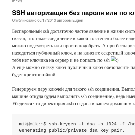
IPFW)
SSH авторизация без пароля или по к
Опубликовано
06/17/2013
автором
Eugen
Беспарольный ssh достаточно частое явление в жизни сист
сказал, что такое соединение в какой-то степени более на
можно подсмотреть или просто подобрать. А при беспаро
находиться публичный ключ, а на клиенте секретный ключ.
тебя нет ключика на сервер и не попасть по ssh
А еще можно связку ключ-публичный ключ обезопасить пар
будет криптостойкой.
Генерируем пару ключей для такого ssh соединения. Выпол
машине откуда будем выполнять ssh соединение), ведь име
.ssh
Убедимся что директория
создана в вашем домашнем ка
mik@m1k:~$ ssh-keygen -t dsa -b 1024 -f /ho
Generating public/private dsa key pair.
