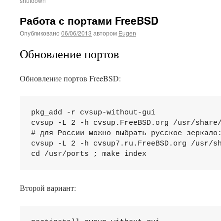
shutdown
Работа с портами FreeBSD
Опубликовано
06/06/2013
автором
Eugen
Обновление портов
Обновление портов FreeBSD:
pkg_add -r cvsup-without-gui

cvsup -L 2 -h cvsup.FreeBSD.org /usr/share/
# для России можно выбрать русское зеркало:
cvsup -L 2 -h cvsup7.ru.FreeBSD.org /usr/sh
cd /usr/ports ; make index
Второй вариант: