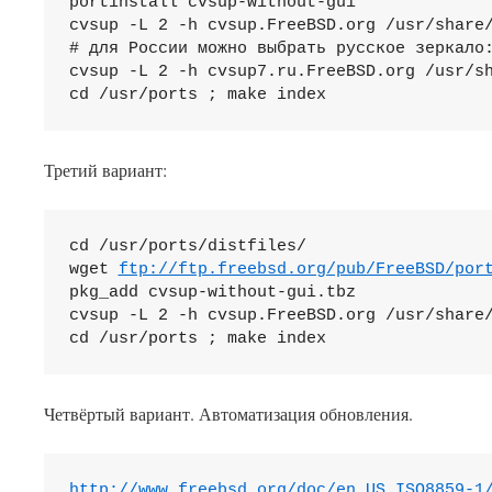
portinstall cvsup-without-gui

cvsup -L 2 -h cvsup.FreeBSD.org /usr/share/
# для России можно выбрать русское зеркало:
cvsup -L 2 -h cvsup7.ru.FreeBSD.org /usr/sh
cd /usr/ports ; make index
Третий вариант:
cd /usr/ports/distfiles/

wget 
ftp://ftp.freebsd.org/pub/FreeBSD/por
pkg_add cvsup-without-gui.tbz

cvsup -L 2 -h cvsup.FreeBSD.org /usr/share/
cd /usr/ports ; make index
Четвёртый вариант. Автоматизация обновления.
http://www.freebsd.org/doc/en_US.ISO8859-1