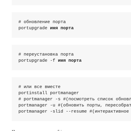
# обновление порта

portupgrade 
имя порта
# переустановка порта

portupgrade -f 
имя порта
# или все вместе

portinstall portmanager

# portmanager -s #(посмотреть список обновл
portmanager -u #(обновить порты, пересобрат
portmanager -slid --resume #(интерактивное
This plugin created by
Alexei91