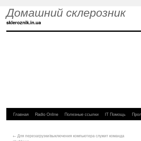
Домашний склерозник
skleroznik.in.ua
Главная
Radio Online
Полезные ссылки
IT Помощь
Прол
←
Для перезагрузки/выключения компьютера служит команда