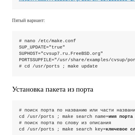
Пятый вариант:
# nano /etc/make.conf

SUP_UPDATE="true"

SUPHOST="cvsup7.ru.FreeBSD.org"

PORTSSUPFILE="/usr/share/examples/cvsup/por
# cd /usr/ports ; make update
Установка пакета из порта
# поиск порта по названию или части названи
cd /usr/ports ; make search name=
имя порта
# поиск порта по слову из описания

cd /usr/ports ; make search key=
ключевое с