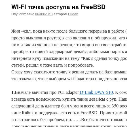
WI-FI точка доступа на FreeBSD
Опубликовано
06/03/2013
автором
Eugen
Жил -жил, пока как-то после большого перерыва в работе (н
просто выключил роутер) я его включил и обнаружил, что 
ним и так и сяк, пока не решил, что видно он свое отработ
приобрести новый хардварный девайс, либо замастырить ac
интернета кучу изысканий на тему “Как я сделал точку до
статей, решил я тоже взять и попробовать.
Сразу хочу сказать,что точку я решил делать на базе дом
это означало, что с выбором wi-fi адаптера придется пово
1.
Вначале вычитал про PCI adapter
D-Link DWA-510
. К со
всвегда есть возможность купить такие девайсы с рук. Наш
следующий день адаптер был у меня всего лишь за 350 ро
чипе Ralink и поддержка его есть в FreeBSD. Привез домой
и настроилось без проблем, но…….Все бы ничего,только п
довольно неприятный и даже неприемлемый косяк- можност