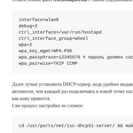
interface=wlan0

debug=2

ctrl_interface=/var/run/hostapd

ctrl_interface_group=wheel

wpa=2

wpa_key_mgmt=WPA-PSK

wpa_passphrase=12345678 # пароль должен сос
wpa_pairwise=TKIP CCMP
Далее лучше установить DHCP-сервер, ведь удобнее выдав
автоматом, чем каждый раз подключаясь к новой точке нас
как кому нравится.
Сам процесс настройки не сложен:
cd /usr/ports/net/isc-dhcp31-server/ && ma