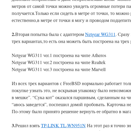
метров от самой точки можно увидеть огромные потери па
получается.Только если сидеть в метре от точки, то можно
естественно,в метре от точки я могу и проводом подцепить
2.
Вторая попытка была с адаптером
Netgear WG311
. Сразу
трех вариантах,то есть она можеть быть построена на трех
Netgear WG311 ver.1 построена на чипе Atheros
Netgear WG311 ver.2 построена на чипе Realtek
Netgear WG311 ver.3 построена на чипе Marvell
Из всех трех вариантов с FreeBSD нормально работает толь
покупке узнать это, не вскрывая упаковку было невозможн
в мешке”. “Сука кот” оказался паршивым, сделанным на чип
“авось заведется”, поспешил домой пробовать. Карточка не
По-этому было принято решение вернуть ее обратно в мага
3.
Решил взять
TP-LINK TL-WN951N
На этот раз я точно зн