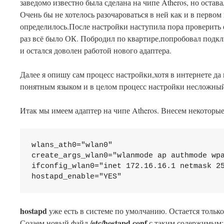
заведомо известно была сделана на чипе Atheros, но остав
Очень бы не хотелось разочароваться в ней как и в первом 
определилось.После настройки наступила пора проверить е
раз всё было ОК. Побродил по квартире,попробовал подкл
и остался доволен работой нового адаптера.
Далее я опишу сам процесс настройки,хотя в интернете да
понятным языком и в целом процесс настройки несложный.
Итак мы имеем адаптер на чипе Atheros. Внесем некоторы
wlans_ath0="wlan0"

create_args_wlan0="wlanmode ap authmode wpa
ifconfig_wlan0="inet 172.16.16.1 netmask 25
hostapd_enable="YES"
hostapd
уже есть в системе по умолчанию. Остается тольк
/etc/hostapd.conf
Созаем новый файл
с таким содержимым: