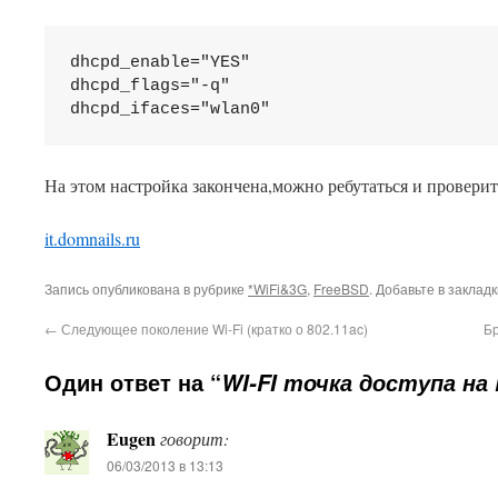
dhcpd_enable="YES"

dhcpd_flags="-q"

dhcpd_ifaces="wlan0"
На этом настройка закончена,можно ребутаться и проверит
it.domnails.ru
Запись опубликована в рубрике
*WiFi&3G
,
FreeBSD
. Добавьте в заклад
←
Следующее поколение Wi-Fi (кратко о 802.11ac)
Бр
Один ответ на “
WI-FI точка доступа на
Eugen
говорит:
This plugin created by
Alexei91
06/03/2013 в 13:13