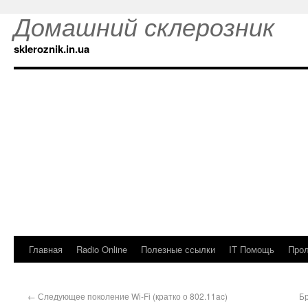
Домашний склерозник
skleroznik.in.ua
Главная
Radio Online
Полезные ссылки
IT Помощь
Прол
←
Следующее поколение Wi-Fi (кратко о 802.11ac)
Бр