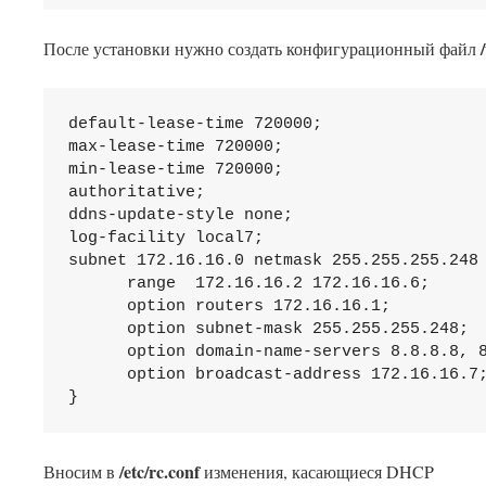
После установки нужно создать конфигурационный файл
default-lease-time 720000;

max-lease-time 720000;

min-lease-time 720000;

authoritative;

ddns-update-style none;

log-facility local7;

subnet 172.16.16.0 netmask 255.255.255.248 
      range  172.16.16.2 172.16.16.6;

      option routers 172.16.16.1;

      option subnet-mask 255.255.255.248;

      option domain-name-servers 8.8.8.8, 8
      option broadcast-address 172.16.16.7;
}
/etc/rc.conf
Вносим в
изменения, касающиеся DHCP