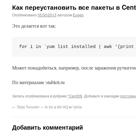
Как переустановить все пакеты в Cen
Опубликовано
05/30/2013
автором
Eugen
Это делается вот так:
for i in `yum list installed | awk '{print
Может понадобиться, например, после заражения руткитом
This plugin created by
Alexei91
По материалам :stableit.ru
Запись опубликована в рубрике
*CentOS
. Добавьте в закладки
постоян
←
Tarja Turunen — In for a kill HQ w/ lyrics
Добавить комментарий