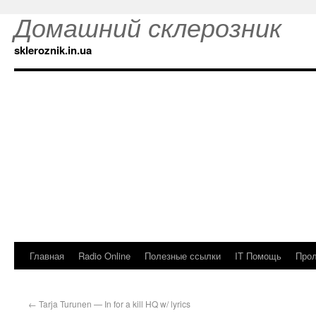
Домашний склерозник
skleroznik.in.ua
Главная
Radio Online
Полезные ссылки
IT Помощь
Прол
←
Tarja Turunen — In for a kill HQ w/ lyrics