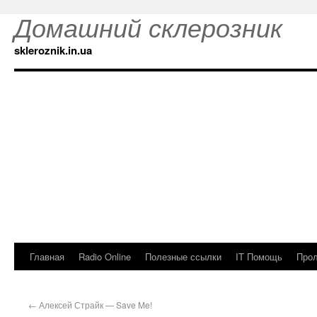
Домашний склерозник
skleroznik.in.ua
Главная
Radio Online
Полезные ссылки
IT Помощь
Прол
←
Алексей Страйк — Save Me!