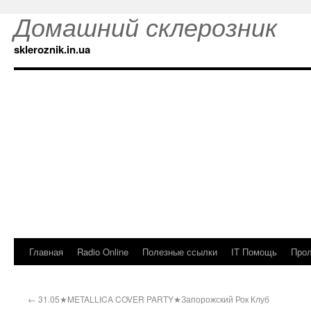
Домашний склерозник
skleroznik.in.ua
Главная
Radio Online
Полезные ссылки
IT Помощь
Прол
←
31.05★METALLICA COVER PARTY★Запорожский Рок Клуб