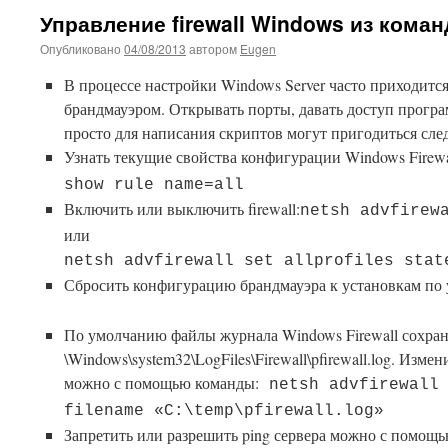
Управление firewall Windows из кома
Опубликовано
04/08/2013
автором
Eugen
В процессе настройки Windows Server часто приходитс
брандмауэром. Открывать порты, давать доступ програм
просто для написания скриптов могут пригодиться сле
Узнать текущие свойства конфигурации Windows Firewa
show rule name=all
Включить или выключить firewall:
netsh advfirew
или
netsh advfirewall set allprofiles stat
Сбросить конфигурацию брандмауэра к установкам по
По умолчанию файлы журнала Windows Firewall сохран
\Windows\system32\LogFiles\Firewall\pfirewall.log. Изм
можно с помощью команды:
netsh advfirewall 
filename «C:\temp\pfirewall.log»
Запретить или разрешить ping сервера можно с помощью