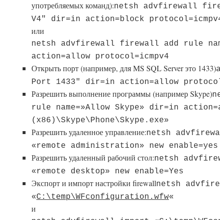
употребляемых команд):
netsh advfirewall fir
V4″ dir=in action=block protocol=icmpv
или
netsh advfirewall firewall add rule na
action=allow protocol=icmpv4
Открыть порт (например, для MS SQL Server это 1433)
Port 1433″ dir=in action=allow protoco
Разрешить выполнение программы (например Skype)
n
rule name=»Allow Skype» dir=in action=
(x86)\Skype\Phone\Skype.exe»
Разрешить удаленное управление:
netsh advfirewa
«remote administration» new enable=yes
Разрешить удаленный рабочий стол:
netsh advfire
«remote desktop» new enable=Yes
Экспорт и импорт настройки firewall
netsh advfire
«
C:\temp\WFconfiguration.wfw
«
и