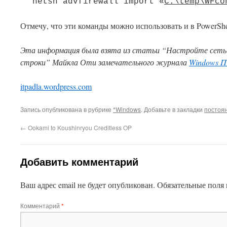
netsh advfirewall import «
C:\temp\WFco
Отмечу, что эти команды можно использовать и в PowerShe
Эта информация была взята из статьи “Настройте сеть и
строки” Майкла Оти замечательного журнала
Windows I
This plugin created by
Alexei91
itpadla.wordpress.com
Запись опубликована в рубрике
*Windows
. Добавьте в закладки
постоя
←
Ookami to Koushinryou Creditless OP
Добавить комментарий
Ваш адрес email не будет опубликован.
Обязательные поля
Комментарий
*