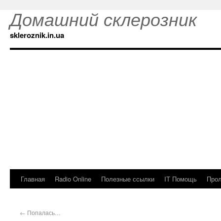
Домашний склерозник
skleroznik.in.ua
Главная
Radio Online
Полезные ссылки
IT Помощь
Прол
←
Попалась…